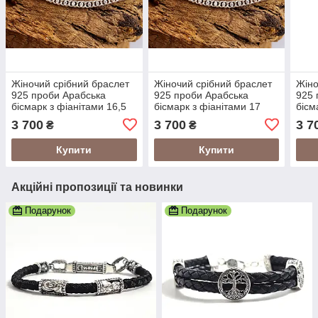
Жіночий срібний браслет
Жіночий срібний браслет
Жіно
925 проби Арабська
925 проби Арабська
925 
бісмарк з фіанітами 16,5
бісмарк з фіанітами 17
бісм
розмір 24012/4-2,01165
розмір 24012/4-2,0117
розм
3 700
3 700
3 7
₴
₴
Купити
Купити
Акційні пропозиції та новинки
Подарунок
Подарунок