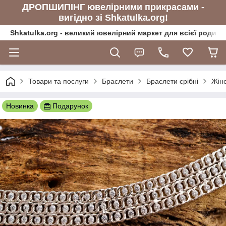
ДРОПШИПІНГ ювелірними прикрасами -
вигідно зі Shkatulka.org!
Shkatulka.org - великий ювелірний маркет для всієї родини
Товари та послуги
Браслети
Браслети срібні
Жіно
Новинка
Подарунок