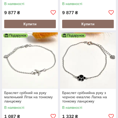
Охоронець
Христос
В наявності
В наявності
9 877
9 877
₴
₴
Купити
Купити
Подарунок
Подарунок
Браслет срібний на руку
Браслет срібнийна руку з
маленький Літак на тонкому
чорною емаллю Лапка на
ланцюжку
тонкому ланцюжку
В наявності
В наявності
1 087
1 332
₴
₴