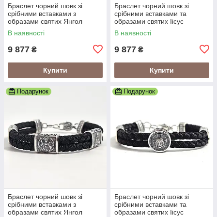
Браслет чорний шовк зі
Браслет чорний шовк зі
срібними вставками з
срібними вставками та
образами святих Янгол
образами святих Іісус
Охоронець
Христос
В наявності
В наявності
9 877
9 877
₴
₴
Купити
Купити
Подарунок
Подарунок
Браслет чорний шовк зі
Браслет чорний шовк зі
срібними вставками з
срібними вставками та
образами святих Янгол
образами святих Іісус