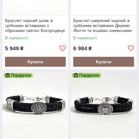
Браслет чорний шовк зі
Браслет шкіряний чорний зі
срібними вставками з
срібними вставками Дерево
образами святих Богородиця
Життя та іншими символами
та Спаситель
В наявності
В наявності
5 949
6 984
₴
₴
Купити
Купити
Подарунок
Подарунок