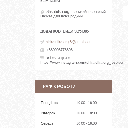
Shkatulka.org - великий ювелірний
маркет для всієї родини!
shkatulka.org.8@gmail.com
+380996778896
🔥𝕀𝕟𝕤𝕥𝕒𝕘𝕣𝕒𝕞
https://www.instagram.com/shkatulka.org_reserve
ГРАФІК РОБОТИ
Понеділок
10:00
18:00
Вівторок
10:00
18:00
Середа
10:00
18:00