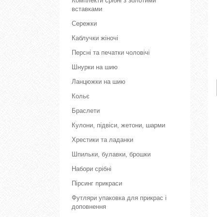
Комплекти срібні з золотими
вставками
Сережки
Каблучки жіночі
Персні та печатки чоловічі
Шнурки на шию
Ланцюжки на шию
Кольє
Браслети
Кулони, підвіси, жетони, шарми
Хрестики та ладанки
Шпильки, булавки, брошки
Набори срібні
Пірсинг прикраси
Футляри упаковка для прикрас і
доповнення