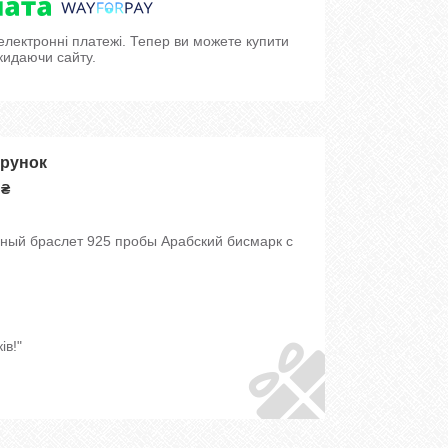
 електронні платежі. Тепер ви можете купити
кидаючи сайту.
арунок
 ₴
ный браслет 925 пробы Арабский бисмарк с
ів!"