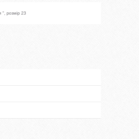
 ", розмір 23