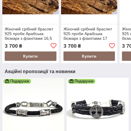
Жіночий срібний браслет
Жіночий срібний браслет
Жіно
925 проби Арабська
925 проби Арабська
925 
бісмарк з фіанітами 16,5
бісмарк з фіанітами 17
бісм
розмір 24012/4-2,01165
розмір 24012/4-2,0117
розм
3 700
3 700
3 7
₴
₴
Купити
Купити
Акційні пропозиції та новинки
Подарунок
Подарунок