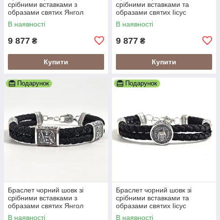
срібними вставками з
срібними вставками та
образами святих Янгол
образами святих Іісус
Охоронець
Христос
В наявності
В наявності
9 877
9 877
₴
₴
Купити
Купити
Подарунок
Подарунок
Браслет чорний шовк зі
Браслет чорний шовк зі
срібними вставками з
срібними вставками та
образами святих Янгол
образами святих Іісус
Охоронець
Христос
В наявності
В наявності