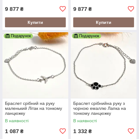
9 877
9 877
₴
₴
Купити
Купити
Подарунок
Подарунок
Браслет срібний на руку
Браслет срібнийна руку з
маленький Літак на тонкому
чорною емаллю Лапка на
ланцюжку
тонкому ланцюжку
В наявності
В наявності
1 087
1 332
₴
₴