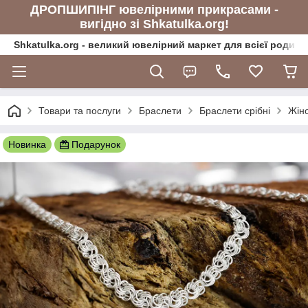
ДРОПШИПІНГ ювелірними прикрасами -
вигідно зі Shkatulka.org!
Shkatulka.org - великий ювелірний маркет для всієї родини
Товари та послуги
Браслети
Браслети срібні
Жіно
Новинка
Подарунок