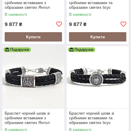
срібними вставками з
срібними вставками та
образами святих Янгол
образами святих Іісус
Охоронець
Христос
В наявності
В наявності
9 877
9 877
₴
₴
Купити
Купити
Подарунок
Подарунок
Браслет чорний шовк зі
Браслет чорний шовк зі
срібними вставками з
срібними вставками та
образами святих Янгол
образами святих Іісус
Охоронець
Христос
В наявності
В наявності