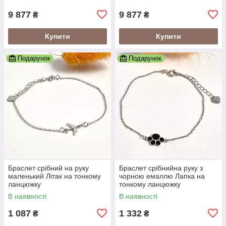
9 877
9 877
₴
₴
Купити
Купити
Подарунок
Подарунок
Браслет срібний на руку
Браслет срібнийна руку з
маленький Літак на тонкому
чорною емаллю Лапка на
ланцюжку
тонкому ланцюжку
В наявності
В наявності
1 087
1 332
₴
₴