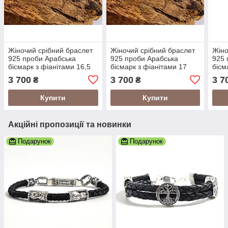
Жіночий срібний браслет
Жіночий срібний браслет
Жіно
925 проби Арабська
925 проби Арабська
925 
бісмарк з фіанітами 16,5
бісмарк з фіанітами 17
бісм
розмір 24012/4-2,01165
розмір 24012/4-2,0117
розм
3 700
3 700
3 7
₴
₴
Купити
Купити
Акційні пропозиції та новинки
Подарунок
Подарунок