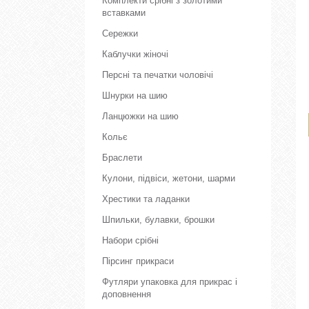
Комплекти срібні з золотими
вставками
Сережки
Каблучки жіночі
Персні та печатки чоловічі
Шнурки на шию
Ланцюжки на шию
Кольє
Браслети
Кулони, підвіси, жетони, шарми
Хрестики та ладанки
Шпильки, булавки, брошки
Набори срібні
Пірсинг прикраси
Футляри упаковка для прикрас і
доповнення