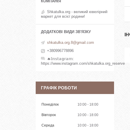
Shkatulka.org - великий ювелірний
маркет для всієї родини!
І
shkatulka.org.8@gmail.com
+380996778896
🔥𝕀𝕟𝕤𝕥𝕒𝕘𝕣𝕒𝕞
https://www.instagram.com/shkatulka.org_reserve
ГРАФІК РОБОТИ
Понеділок
10:00
18:00
Вівторок
10:00
18:00
Середа
10:00
18:00