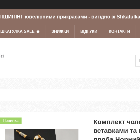
ШИПІНГ ювелірними прикрасами - вигідно зі Shkatulka
 ШКАТУЛКА SALE 🔥
ЗНИЖКИ
ВІДГУКИ
КОНТАКТИ
ієї
Новинка
Комплект чоло
вставками та 
проба Чорний