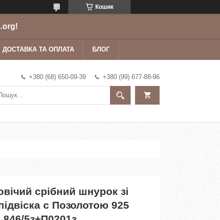
Кошик
.org!
ДОСТАВКА ТА ОПЛАТА
БЛОГ
+380 (68) 650-09-39
+380 (99) 677-88-96
вічий срібний шнурок зі
підвіска c Позолотою 925
 846/5з+П0201з