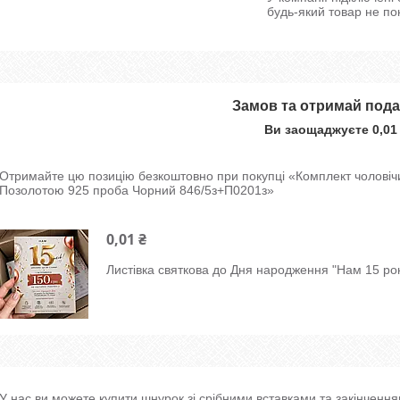
будь-який товар не по
Замов та отримай под
Ви заощаджуєте 0,01
Отримайте цю позицію безкоштовно при покупці «Комплект чоловічий
Позолотою 925 проба Чорний 846/5з+П0201з»
0,01 ₴
Листівка святкова до Дня народження "Нам 15 рок
У нас ви можете купити шнурок зі срібними вставками та закінченн