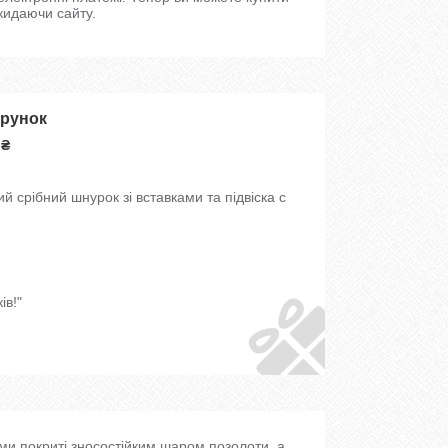
кидаючи сайту.
арунок
 ₴
 срібний шнурок зі вставками та підвіска c
ів!"
ями покриті зносостійким шаром позолоти, а