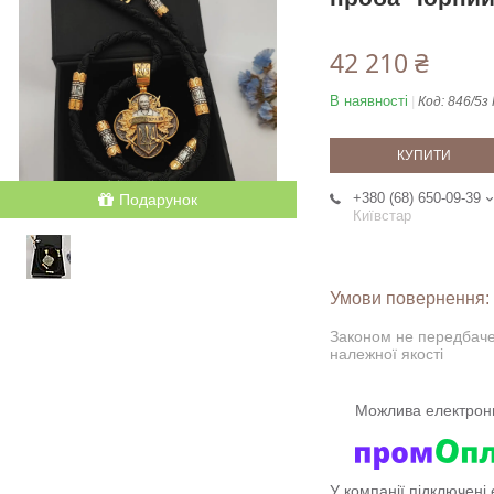
42 210 ₴
В наявності
Код:
846/5з
КУПИТИ
+380 (68) 650-09-39
Подарунок
Київстар
Законом не передбаче
належної якості
У компанії підключені