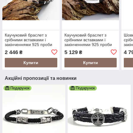
Каучуковий браслет з
Каучуковий браслет з
Шовк
срібними вставками і
срібними вставками і
сріб
закінченнями 925 проби
закінченнями 925 проби
закі
КПЛ0217,5
Бр плоский17,5
426/
2 446
5 129
4 7
₴
₴
Купити
Купити
Акційні пропозиції та новинки
Подарунок
Подарунок