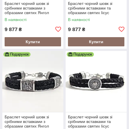
Браслет чорний шовк зі
Браслет чорний шовк зі
срібними вставками з
срібними вставками та
образами святих Янгол
образами святих Іісус
Охоронець
Христос
В наявності
В наявності
9 877
9 877
₴
₴
Купити
Купити
Подарунок
Подарунок
Браслет чорний шовк зі
Браслет чорний шовк зі
срібними вставками з
срібними вставками та
образами святих Янгол
образами святих Іісус