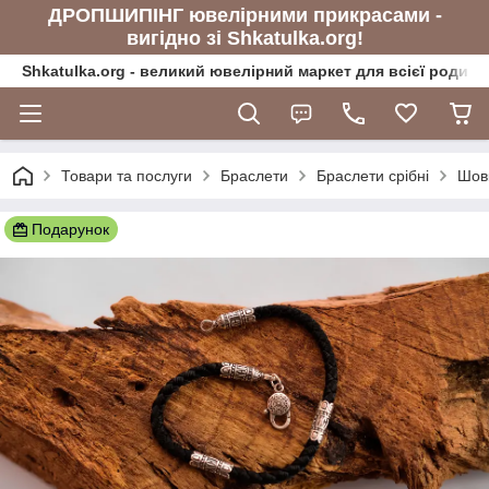
ДРОПШИПІНГ ювелірними прикрасами -
вигідно зі Shkatulka.org!
Shkatulka.org - великий ювелірний маркет для всієї родини
Товари та послуги
Браслети
Браслети срібні
Шовк
Подарунок