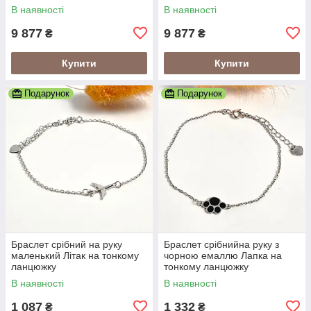
Охоронець
Христос
В наявності
В наявності
9 877
9 877
₴
₴
Купити
Купити
Подарунок
Подарунок
Браслет срібний на руку
Браслет срібнийна руку з
маленький Літак на тонкому
чорною емаллю Лапка на
ланцюжку
тонкому ланцюжку
В наявності
В наявності
1 087
1 332
₴
₴