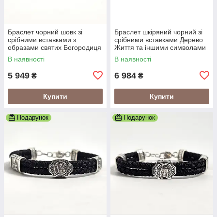
Браслет чорний шовк зі
Браслет шкіряний чорний зі
срібними вставками з
срібними вставками Дерево
образами святих Богородиця
Життя та іншими символами
та Спаситель
В наявності
В наявності
5 949
6 984
₴
₴
Купити
Купити
Подарунок
Подарунок