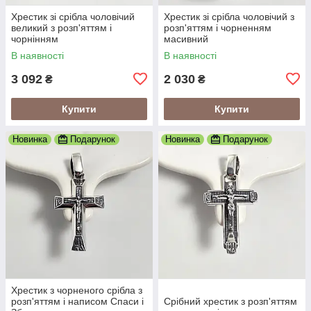
Хрестик зі срібла чоловічий
Хрестик зі срібла чоловічий з
великий з розп'яттям і
розп'яттям і чорненням
чорнінням
масивний
В наявності
В наявності
3 092
2 030
₴
₴
Купити
Купити
Новинка
Подарунок
Новинка
Подарунок
Хрестик з чорненого срібла з
розп'яттям і написом Спаси і
Срібний хрестик з розп'яттям