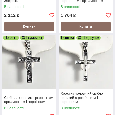
Збережи
чорненням і орнаментом
В наявності
В наявності
2 212
1 704
₴
₴
Купити
Купити
Новинка
Подарунок
Новинка
Подарунок
Хрестик чоловічий срібло
Срібний хрестик з розп'яттям
великий з розп'яттям і
орнаментом і чорнінням
чорнінням
В наявності
В наявності