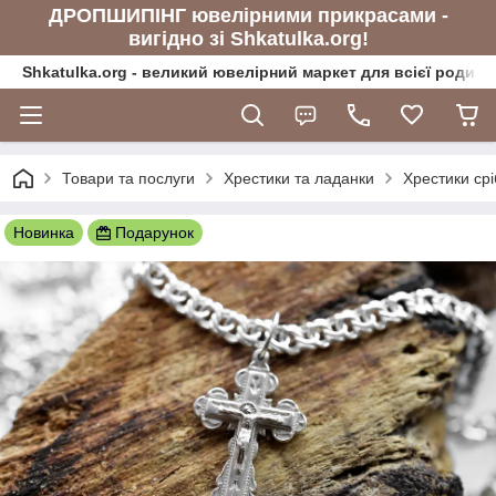
ДРОПШИПІНГ ювелірними прикрасами -
вигідно зі Shkatulka.org!
Shkatulka.org - великий ювелірний маркет для всієї родини
Товари та послуги
Хрестики та ладанки
Хрестики срі
Новинка
Подарунок