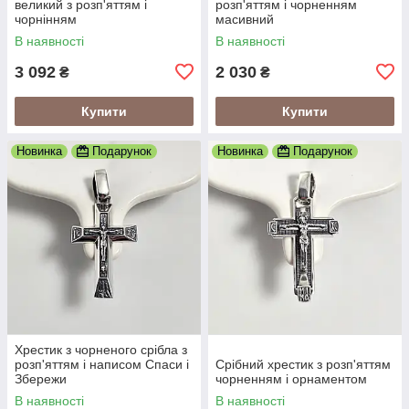
великий з розп'яттям і
розп'яттям і чорненням
чорнінням
масивний
В наявності
В наявності
3 092
2 030
₴
₴
Купити
Купити
Новинка
Подарунок
Новинка
Подарунок
Хрестик з чорненого срібла з
розп'яттям і написом Спаси і
Срібний хрестик з розп'яттям
Збережи
чорненням і орнаментом
В наявності
В наявності