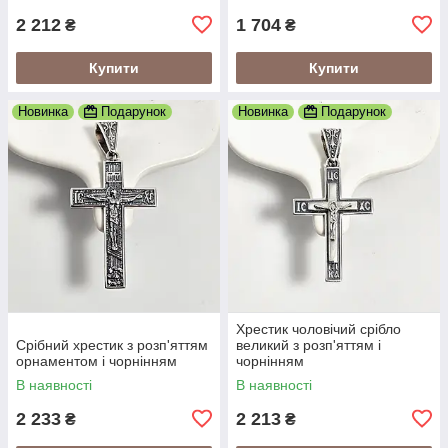
2 212
1 704
₴
₴
Купити
Купити
Новинка
Подарунок
Новинка
Подарунок
Хрестик чоловічий срібло
Срібний хрестик з розп'яттям
великий з розп'яттям і
орнаментом і чорнінням
чорнінням
В наявності
В наявності
2 233
2 213
₴
₴