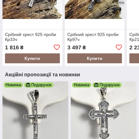
Срібний хрест 925 проби
Срібний хрест 925 проби
Сріб
Кр33ч
Кр97ч
Кр2
1 816
3 497
2 2
₴
₴
Купити
Купити
Акційні пропозиції та новинки
Новинка
Подарунок
Новинка
Подарунок