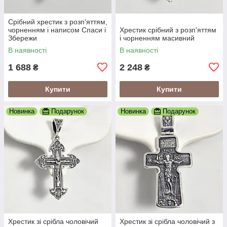
Срібний хрестик з розп'яттям,
чорненням і написом Спаси і
Хрестик срібний з розп'яттям
Збережи
і чорненням масивний
В наявності
В наявності
1 688
2 248
₴
₴
Купити
Купити
Новинка
Подарунок
Новинка
Подарунок
Хрестик зі срібла чоловічий
Хрестик зі срібла чоловічий з