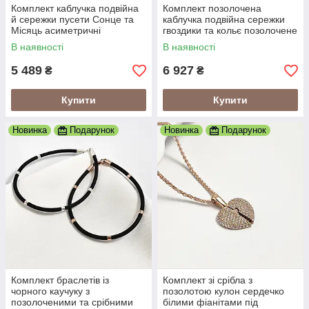
Комплект каблучка подвійна
Комплект позолочена
й сережки пусети Сонце та
каблучка подвійна сережки
Місяць асиметричні
гвоздики та кольє позолочене
з білими фіанітами
В наявності
В наявності
5 489
6 927
₴
₴
Купити
Купити
Новинка
Подарунок
Новинка
Подарунок
Комплект браслетів із
Комплект зі срібла з
чорного каучуку з
позолотою кулон сердечко
позолоченими та срібними
білими фіанітами під