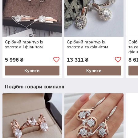
Срібний гарнітур із
Срібний гарнітур із
Сріб
золотом і фіанітом
золотом та фіанітом
та с
фіан
5 996
13 311
8 6
₴
₴
Купити
Купити
Подібні товари компанії