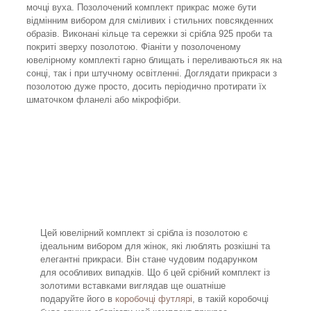
мочці вуха. Позолочений комплект прикрас може бути
відмінним вибором для сміливих і стильних повсякденних
образів. Виконані кільце та сережки зі срібла 925 проби та
покриті зверху позолотою. Фіаніти у позолоченому
ювелірному комплекті гарно блищать і переливаються як на
сонці, так і при штучному освітленні. Доглядати прикраси з
позолотою дуже просто, досить періодично протирати їх
шматочком фланелі або мікрофібри.
Цей ювелірний комплект зі срібла із позолотою є
ідеальним вибором для жінок, які люблять розкішні та
елегантні прикраси. Він стане чудовим подарунком
для особливих випадків. Що б цей срібний комплект із
золотими вставками виглядав ще ошатніше
подаруйте його в
коробочці футлярі
, в такій коробочці