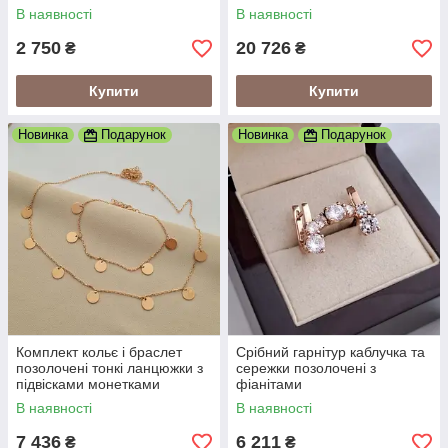
вставками
гравіювання і ланцюжок з
В наявності
В наявності
плетінням колосок 45 см
2 750
20 726
₴
₴
Купити
Купити
Новинка
Подарунок
Новинка
Подарунок
Комплект кольє і браслет
Срібний гарнітур каблучка та
позолочені тонкі ланцюжки з
сережки позолочені з
підвісками монетками
фіанітами
В наявності
В наявності
7 436
6 211
₴
₴