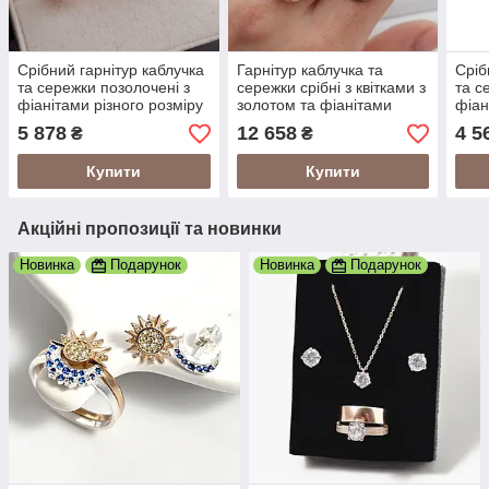
Срібний гарнітур каблучка
Гарнітур каблучка та
Сріб
та сережки позолочені з
сережки срібні з квітками з
та с
фіанітами різного розміру
золотом та фіанітами
фіан
5 878
12 658
4 5
₴
₴
Купити
Купити
Акційні пропозиції та новинки
Новинка
Подарунок
Новинка
Подарунок