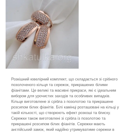
Розкішний ювелірний комплект, що складається зі срібного
позолоченого кільця та сережок, прикрашених білими
фіанітами. Це великі та масивні прикраси, які є ідеальним
вибором для урочистих заходів та особливих випадків.
Кільце виготовлене зі срібла з позолотою та прикрашене
розсипом білих фіанітів. Білі камінці розташовані на кільці у
такій кількості, що створюють ефект розкоші та блиску.
Сережки також виготовлені зі срібла із позолотою та
прикрашені розсипом білих фіанітів. Сережки мають
англійський замок, який надійно утримуватиме сережки в