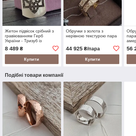
Жетон підвісок срібний з
Обручки з золота з
Обру
гравіюванням Герб
нерівною текстурою пара
пара
України - Тризуб із
аме
орнаментом
8 489
44 925
56 
₴
₴/пара
Купити
Купити
Подібні товари компанії