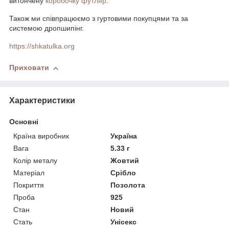
витончену
коробочку футляр
.
Також ми співпрацюємо з гуртовими покупцями та за
системою дропшипінг.
https://shkatulka.org
Приховати
Характеристики
Основні
Країна виробник
Україна
Вага
5.33 г
Колір металу
Жовтий
Матеріал
Срібло
Покриття
Позолота
Проба
925
Стан
Новий
Стать
Унісекс