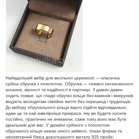
Найвдаліший вибір для весільної церемонії — класична
срібна обручка з позолотою. Обручка — символ нескінченного
кохання, вірності та надійності в партнері. З давніх-давен
ходить повіре, що гладкі обручні кільця без каменів і візерунків
віщують молодятам сімейне життя без перешкод і труднощів.
До вибору обручального кільця варто підійти відповідально,
адже це та най ювелірніша прикраса, яку ви будете носити
постійно, практично не знімаючи, саме тому воно має бути
ідеальним для вас. У дизайні срібного з позолотою
обручаного кільця немає нічого зайвого, тільки форма та
неповторний блиск дорогоцінного металу 925 проби,