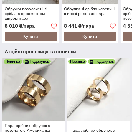
Обручки позолочені зі
Обручки зі срібла класичні
Обру
срібла з орнаментом
широкі родовані пара
сріб
широкі пара
позо
8 010
8 441
4 5
₴/пара
₴/пара
Купити
Купити
Акційні пропозиції та новинки
Новинка
Подарунок
Новинка
Подарунок
Пара срібних обручок з
позолотою Американка
Пара срібних обручок з