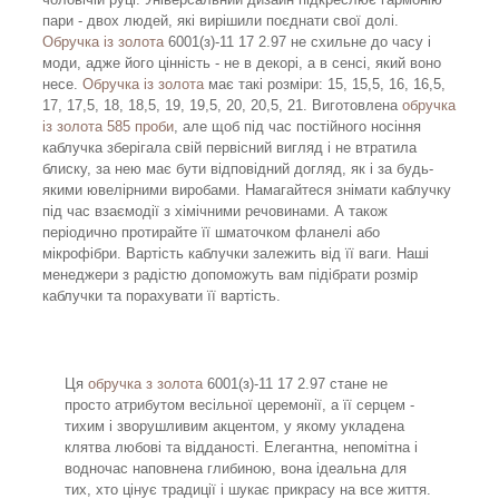
пари - двох людей, які вирішили поєднати свої долі.
Обручка із золота
6001(з)-11 17 2.97 не схильне до часу і
моди, адже його цінність - не в декорі, а в сенсі, який воно
несе.
Обручка із золота
має такі розміри: 15, 15,5, 16, 16,5,
17, 17,5, 18, 18,5, 19, 19,5, 20, 20,5, 21. Виготовлена
обручка
із золота 585 проби
, але щоб під час постійного носіння
каблучка зберігала свій первісний вигляд і не втратила
блиску, за нею має бути відповідний догляд, як і за будь-
якими ювелірними виробами. Намагайтеся знімати каблучку
під час взаємодії з хімічними речовинами. А також
періодично протирайте її шматочком фланелі або
мікрофібри. Вартість каблучки залежить від її ваги. Наші
менеджери з радістю допоможуть вам підібрати розмір
каблучки та порахувати її вартість.
Ця
обручка з золота
6001(з)-11 17 2.97 стане не
просто атрибутом весільної церемонії, а її серцем -
тихим і зворушливим акцентом, у якому укладена
клятва любові та відданості. Елегантна, непомітна і
водночас наповнена глибиною, вона ідеальна для
тих, хто цінує традиції і шукає прикрасу на все життя.