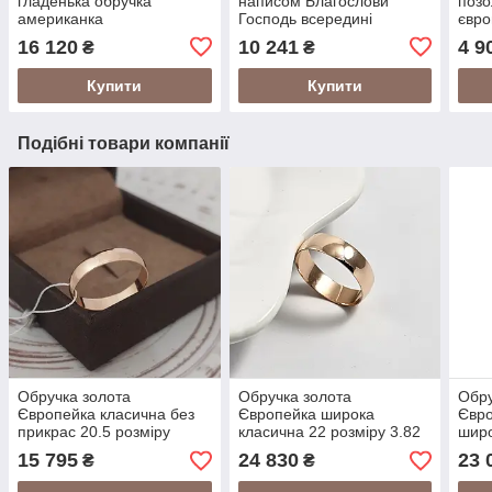
гладенька обручка
написом Благослови
поз
американка
Господь всередині
євро
16 120
10 241
4 9
₴
₴
Купити
Купити
Подібні товари компанії
Обручка золота
Обручка золота
Обру
Європейка класична без
Європейка широка
Євро
прикрас 20.5 розміру
класична 22 розміру 3.82
широ
15 795
24 830
23 
₴
₴