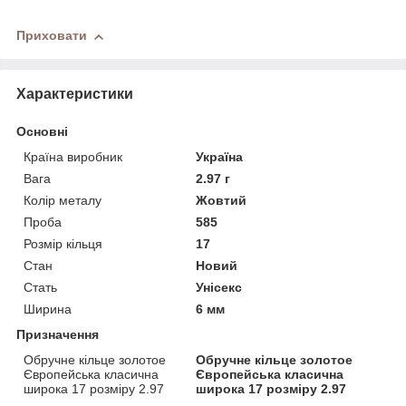
Приховати
Характеристики
Основні
Країна виробник
Україна
Вага
2.97 г
Колір металу
Жовтий
Проба
585
Розмір кільця
17
Стан
Новий
Стать
Унісекс
Ширина
6 мм
Призначення
Обручне кільце золотое
Обручне кільце золотое
Європейська класична
Європейська класична
широка 17 розміру 2.97
широка 17 розміру 2.97