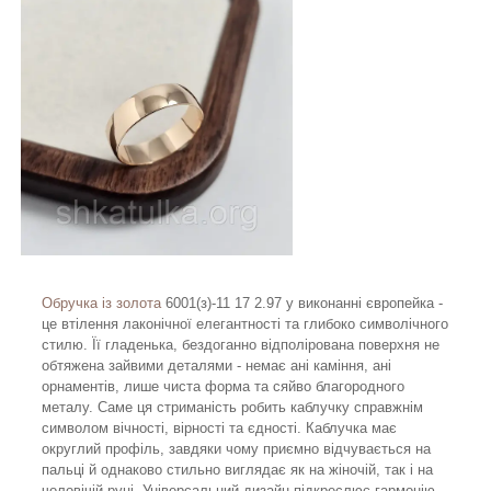
Обручка із золота
6001(з)-11 17 2.97 у виконанні європейка -
це втілення лаконічної елегантності та глибоко символічного
стилю. Її гладенька, бездоганно відполірована поверхня не
обтяжена зайвими деталями - немає ані каміння, ані
орнаментів, лише чиста форма та сяйво благородного
металу. Саме ця стриманість робить каблучку справжнім
символом вічності, вірності та єдності. Каблучка має
округлий профіль, завдяки чому приємно відчувається на
пальці й однаково стильно виглядає як на жіночій, так і на
чоловічій руці. Універсальний дизайн підкреслює гармонію