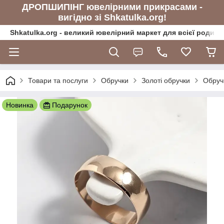
ДРОПШИПІНГ ювелірними прикрасами -
вигідно зі Shkatulka.org!
Shkatulka.org - великий ювелірний маркет для всієї родини
Товари та послуги
Обручки
Золоті обручки
Обруч
Новинка
Подарунок