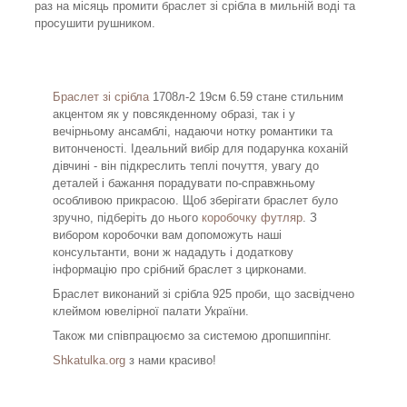
раз на місяць промити браслет зі срібла в мильній воді та
просушити рушником.
Браслет зі срібла
1708л-2 19см 6.59 стане стильним
акцентом як у повсякденному образі, так і у
вечірньому ансамблі, надаючи нотку романтики та
витонченості. Ідеальний вибір для подарунка коханій
дівчині - він підкреслить теплі почуття, увагу до
деталей і бажання порадувати по-справжньому
особливою прикрасою. Щоб зберігати браслет було
зручно, підберіть до нього
коробочку футляр
. З
вибором коробочки вам допоможуть наші
консультанти, вони ж нададуть і додаткову
інформацію про срібний браслет з цирконами.
Браслет виконаний зі срібла 925 проби, що засвідчено
клеймом ювелірної палати України.
Також ми співпрацюємо за системою дропшиппінг.
Shkatulka.org
з нами красиво!