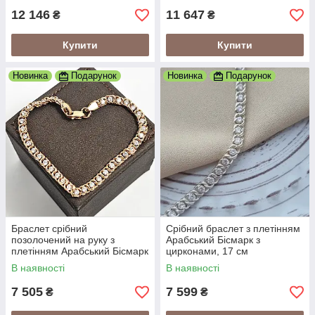
12 146
11 647
₴
₴
Купити
Купити
Новинка
Подарунок
Новинка
Подарунок
Браслет срібний
Срібний браслет з плетінням
позолочений на руку з
Арабський Бісмарк з
плетінням Арабський Бісмарк
цирконами, 17 см
і фіанітами
В наявності
В наявності
7 505
7 599
₴
₴