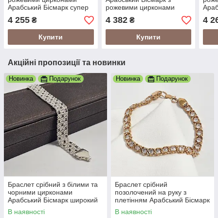
Арабський Бісмарк супер
рожевими цирконами
Араб
легкий, 19.5 см
супер легкий 17.5 см
легк
4 255
4 382
4 2
₴
₴
Купити
Купити
Акційні пропозиції та новинки
Новинка
Подарунок
Новинка
Подарунок
Браслет срібний з білими та
Браслет срібний
чорними цирконами
позолочений на руку з
Арабський Бісмарк широкий
плетінням Арабський Бісмарк
супер легкий 18 см
і цирконами
В наявності
В наявності