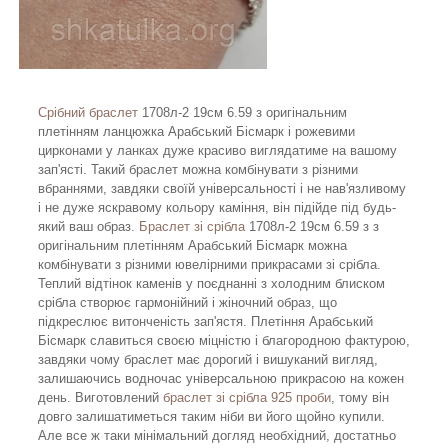
Срібний браслет
1708л-2 19см 6.59 з оригінальним
плетінням ланцюжка Арабський Бісмарк і рожевими
цирконами у ланках дуже красиво виглядатиме на вашому
зап'ясті. Такий браслет можна комбінувати з різними
вбраннями, завдяки своїй універсальності і не нав'язливому
і не дуже яскравому кольору каміння, він підійде під будь-
який ваш образ.
Браслет зі срібла
1708л-2 19см 6.59 з з
оригінальним плетінням Арабський Бісмарк можна
комбінувати з різними ювелірними прикрасами зі срібла.
Теплий відтінок каменів у поєднанні з холодним блиском
срібла створює гармонійний і жіночний образ, що
підкреслює витонченість зап'ястя. Плетіння Арабський
Бісмарк славиться своєю міцністю і благородною фактурою,
завдяки чому браслет має дорогий і вишуканий вигляд,
залишаючись водночас універсальною прикрасою на кожен
день. Виготовлений
браслет зі срібла 925 проби
, тому він
довго залишатиметься таким ніби ви його щойно купили.
Але все ж таки мінімальний догляд необхідний, достатньо