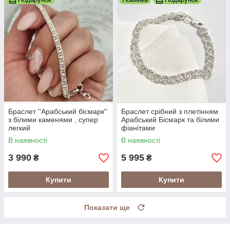
Браслет ''Арабський бісмарк''
Браслет срібний з плетінням
з білими каменями , супер
Арабський Бісмарк та білими
легкий
фіанітами
В наявності
В наявності
3 990
5 995
₴
₴
Купити
Купити
Показати ще