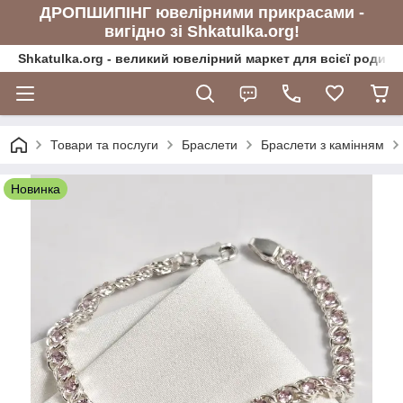
ДРОПШИПІНГ ювелірними прикрасами -
вигідно зі Shkatulka.org!
Shkatulka.org - великий ювелірний маркет для всієї родини
Товари та послуги
Браслети
Браслети з камінням
Новинка