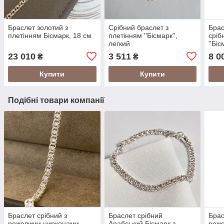
Браслет золотий з
Срібний браслет з
Бра
плетінням Бісмарк, 18 см
плетінням ''Бісмарк'',
сріб
легкий
''Біс
23 010
3 511
8 0
₴
₴
Купити
Купити
Подібні товари компанії
Браслет срібний з
Браслет срібний
Брас
рожевими цирконами
Арабський Бісмарк з
рож