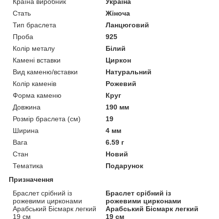
Країна виробник
Україна
Стать
Жіноча
Тип браслета
Ланцюговий
Проба
925
Колір металу
Білий
Камені вставки
Циркон
Вид каменю/вставки
Натуральний
Колір каменів
Рожевий
Форма каменю
Круг
Довжина
190 мм
Розмір браслета (см)
19
Ширина
4 мм
Вага
6.59 г
Стан
Новий
Тематика
Подарунок
Призначення
Браслет срібний із
Браслет срібний із
рожевими цирконами
рожевими цирконами
Арабський Бісмарк легкий
Арабський Бісмарк легкий
19 см
19 см