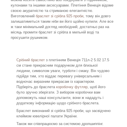
кулонами та іншими аксесуарами. Плетіння Венеція відоме
своєю акуратністю та стриманою елегантністю.
Виготовлений
браслет зі срібла 925 проби
, тому він довго
залишатиметься таким ніби ви його щойно купили. Але все
ж таки мінімальний догляд необхідний, достатньо раз на
місяць промити браслет зі срібла в мильній воді та
просушити рушником.
Срібний браслет
з плетінням Венеція 711л-2 5.02 17.5
см стане прекрасним подарунком для близької
людини, символом уваги, турботи і смаку. Він чудово
підійде тим, хто віддає перевагу універсальним і
водночас виразним прикрасам із характером.
Підберіть до браслета
коробочку футляр
, щоб його
було зручно зберігати. З вибором коробочки вам
допоможуть наші консультанти, вони ж нададуть і
додаткову інформацію щодо срібного браслета.
Браслет виконаний зі срібла 925 проби, що засвідчено
клеймом ювелірної палати України.
Також ми співпрацюємо за системою дропшиппінг.