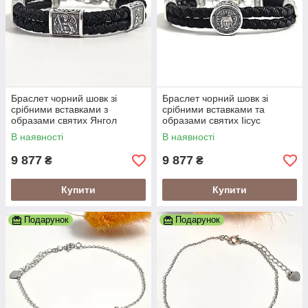
Браслет чорний шовк зі
Браслет чорний шовк зі
срібними вставками з
срібними вставками та
образами святих Янгол
образами святих Іісус
Охоронець
Христос
В наявності
В наявності
9 877
9 877
₴
₴
Купити
Купити
Подарунок
Подарунок