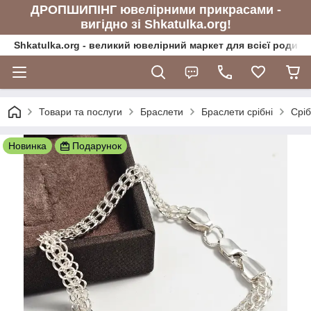
ДРОПШИПІНГ ювелірними прикрасами -
вигідно зі Shkatulka.org!
Shkatulka.org - великий ювелірний маркет для всієї родини
Товари та послуги
Браслети
Браслети срібні
Сріб
Новинка
Подарунок