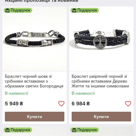
Акційні пропозиції та новинки
Подарунок
Подарунок
Браслет чорний шовк зі
Браслет шкіряний чорний зі
срібними вставками з
срібними вставками Дерево
образами святих Богородиця
Життя та іншими символами
та Спаситель
В наявності
В наявності
5 949
6 984
₴
₴
Купити
Купити
Подарунок
Подарунок