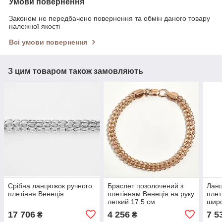
Умови повернення
Законом не передбачено повернення та обмін даного товару
належної якості
Всі умови повернення
З цим товаром також замовляють
Срібна ланцюжок ручного
Браслет позолочений з
Ланц
плетіння Венеція
плетінням Венеція на руку
плет
легкий 17.5 см
широ
17 706
4 256
7 5
₴
₴