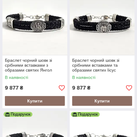
Браслет чорний шовк зі
Браслет чорний шовк зі
срібними вставками з
срібними вставками та
образами святих Янгол
образами святих Іісус
Охоронець
Христос
В наявності
В наявності
9 877
9 877
₴
₴
Купити
Купити
Подарунок
Подарунок