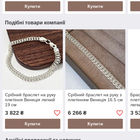
Купити
Купити
Подібні товари компанії
Срібний браслет на руку
Срібний браслет на руку з
Брас
плетіння Венеція легкий
плетінням Венеція 16.5 см
плет
19 см
легк
3 822
6 266
3 5
₴
₴
Купити
Купити