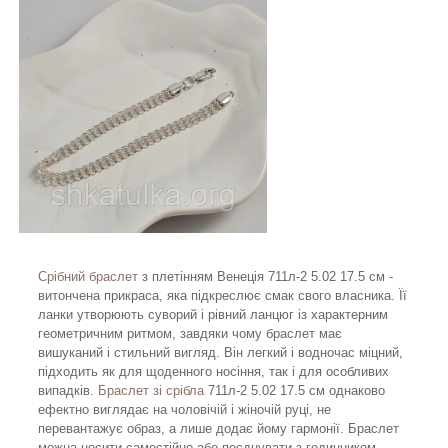
Срібний браслет
з плетінням Венеція 711л-2 5.02 17.5 см -
витончена прикраса, яка підкреслює смак свого власника. Її
ланки утворюють суворий і рівний ланцюг із характерним
геометричним ритмом, завдяки чому браслет має
вишуканий і стильний вигляд. Він легкий і водночас міцний,
підходить як для щоденного носіння, так і для особливих
випадків.
Браслет зі срібла
711л-2 5.02 17.5 см однаково
ефектно виглядає на чоловічій і жіночій руці, не
перевантажує образ, а лише додає йому гармонії. Браслет
можна носити самостійно або поєднувати з годинником,