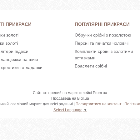
ТІ ПРИКРАСИ
ПОПУЛЯРНІ ПРИКРАСИ
ки золоті
Обручки срібні з позолотою
ки золоті
Персні та печатки чоловічі
 літери підвіси
Комплекти србіні з золотими
вставками
і ланцюжки на шию
Браслети срібні
 хрестики та ладанки
Сайт створений на маркетплейсі
Prom.ua
Продавець на Bigl.ua
Shkatulka.org - великий ювелірний маркет для всієї родини! |
Поскаржитися на контент
|
Політика
Select Language
▼