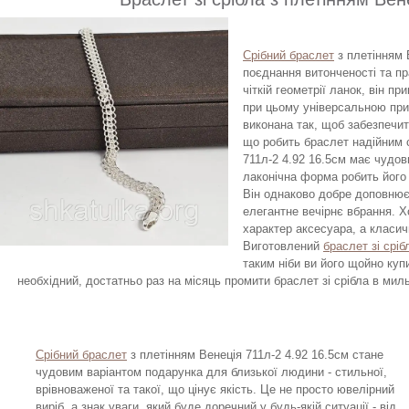
Срібний браслет
з плетінням В
поєднання витонченості та пр
чіткій геометрії ланок, він 
при цьому універсальною при
виконана так, щоб забезпечити
що робить браслет надійним 
711л-2 4.92 16.5см має чудови
лаконічна форма робить його 
Він однаково добре доповнює
елегантне вечірнє вбрання. 
характер аксесуара, а класич
Виготовлений
браслет зі сріб
таким ніби ви його щойно куп
необхідний, достатньо раз на місяць промити браслет зі срібла в мил
Срібний браслет
з плетінням Венеція 711л-2 4.92 16.5см стане
чудовим варіантом подарунка для близької людини - стильної,
врівноваженої та такої, що цінує якість. Це не просто ювелірний
виріб, а знак уваги, який буде доречний у будь-якій ситуації - від