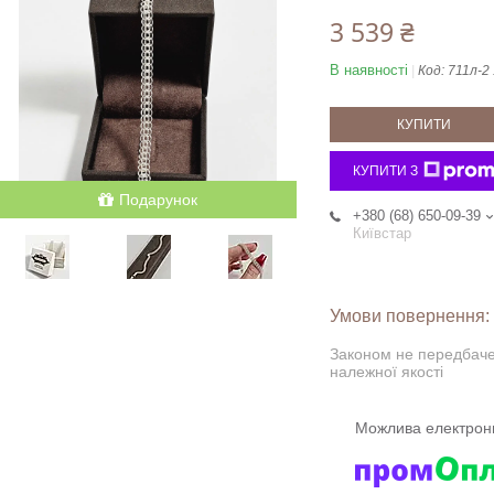
3 539 ₴
В наявності
Код:
711л-2 
КУПИТИ
КУПИТИ З
Подарунок
+380 (68) 650-09-39
Київстар
Законом не передбаче
належної якості