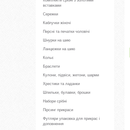
Комплекти срібні з золотими
вставками
Сережки
Каблучки жіночі
Персні та печатки чоловічі
Шнурки на шию
Ланцюжки на шию
Кольє
Браслети
Кулони, підвіси, жетони, шарми
Хрестики та ладанки
Шпильки, булавки, брошки
Набори срібні
Пірсинг прикраси
Футляри упаковка для прикрас і
доповнення