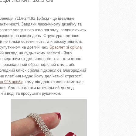
енеція 711л-2 4.92 16.5см - це ідеальне
актичності. Завдяки лаконічному дизайну та
привертає увагу з першого погляду, залишаючись
красою на кожен день. Структура плетіння
 не тільки естетичність, а й високу міцність,
супутником на довгий час.
Браслет зі срібла
й вигляд на будь-якому зап'ясті - його
придатним як для чоловіків, так і для жінок.
 повсякденний образ, офісний стиль або
Холодний блиск срібла підкреслює благородний
не плетіння надає йому делікатної строгості.
ла 925 проби
, тому він довго залишатиметься
или. Але все ж таки мінімальний догляд
ьній воді та просушити рушником.