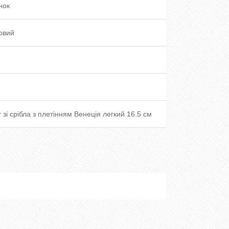
нок
овий
 зі срібла з плетінням Венеція легкий 16.5 см