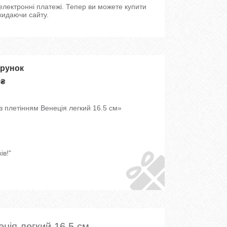
 електронні платежі. Тепер ви можете купити
кидаючи сайту.
арунок
 ₴
з плетінням Венеція легкий 16.5 см»
ів!"
еція легкий 16.5 см