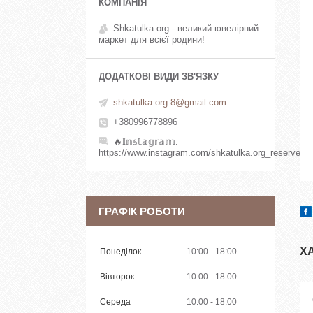
Shkatulka.org - великий ювелірний
маркет для всієї родини!
shkatulka.org.8@gmail.com
+380996778896
🔥𝕀𝕟𝕤𝕥𝕒𝕘𝕣𝕒𝕞
https://www.instagram.com/shkatulka.org_reserve
ГРАФІК РОБОТИ
Х
Понеділок
10:00
18:00
Вівторок
10:00
18:00
Середа
10:00
18:00