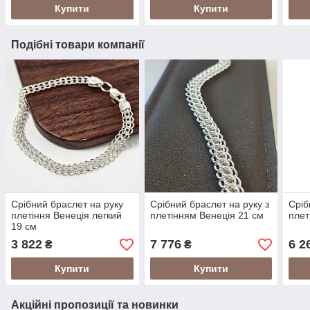
Купити
Купити
Подібні товари компанії
Срібний браслет на руку
Срібний браслет на руку з
Сріб
плетіння Венеція легкий
плетінням Венеція 21 см
плет
19 см
3 822
7 776
6 2
₴
₴
Купити
Купити
Акційні пропозиції та новинки