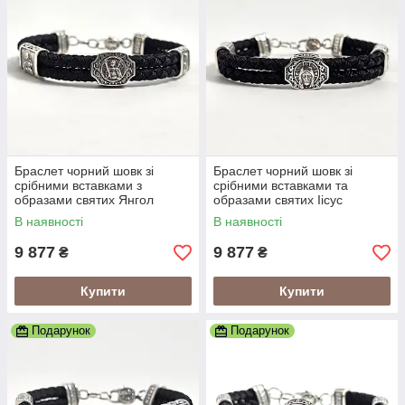
Браслет чорний шовк зі
Браслет чорний шовк зі
срібними вставками з
срібними вставками та
образами святих Янгол
образами святих Іісус
Охоронець
Христос
В наявності
В наявності
9 877
9 877
₴
₴
Купити
Купити
Подарунок
Подарунок