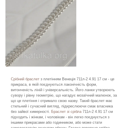
Срібний браслет
з плетінням Венеція 711л-2 4.91 17 см - це
прикраса, в якій поєднуються лаконічність форм,
витонченість ліній і універсальність. Його ланки утворюють
сувору і рівну геометрію, що нагадує мозаїчний малюнок, за
що це плетіння і отримало свою назву. Такий браслет має
стильний і сучасний вигляд, підкреслюючи смак власника
без зайвої химерності.
Браслет зі срібла
711л-2 4.91 17 см
підходить і жінкам, і чоловікам - він легко поєднується з
іншими прикрасами або годинником, або може стати
самодостатнім акцентом образу. Гладка поверхня срібла