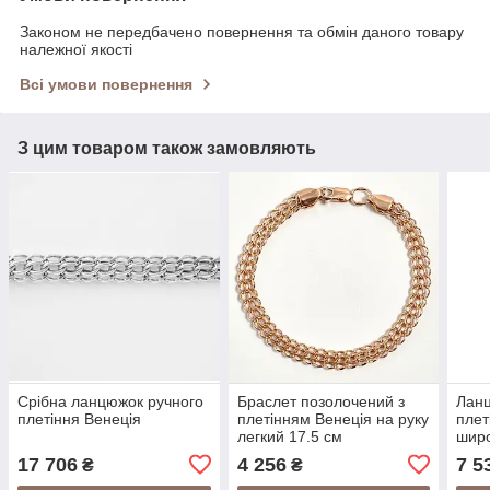
Законом не передбачено повернення та обмін даного товару
належної якості
Всі умови повернення
З цим товаром також замовляють
Срібна ланцюжок ручного
Браслет позолочений з
Ланц
плетіння Венеція
плетінням Венеція на руку
плет
легкий 17.5 см
широ
17 706
4 256
7 5
₴
₴