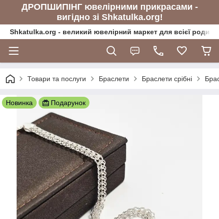
ДРОПШИПІНГ ювелірними прикрасами -
вигідно зі Shkatulka.org!
Shkatulka.org - великий ювелірний маркет для всієї родини
Товари та послуги
Браслети
Браслети срібні
Брас
Новинка
Подарунок