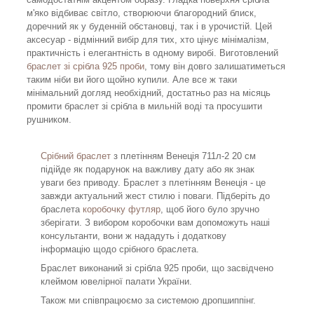
м'яко відбиває світло, створюючи благородний блиск,
доречний як у буденній обстановці, так і в урочистій. Цей
аксесуар - відмінний вибір для тих, хто цінує мінімалізм,
практичність і елегантність в одному виробі. Виготовлений
браслет зі срібла 925 проби
, тому він довго залишатиметься
таким ніби ви його щойно купили. Але все ж таки
мінімальний догляд необхідний, достатньо раз на місяць
промити браслет зі срібла в мильній воді та просушити
рушником.
Срібний браслет
з плетінням Венеція 711л-2 20 см
підійде як подарунок на важливу дату або як знак
уваги без приводу. Браслет з плетінням Венеція - це
завжди актуальний жест стилю і поваги. Підберіть до
браслета
коробочку футляр
, щоб його було зручно
зберігати. З вибором коробочки вам допоможуть наші
консультанти, вони ж нададуть і додаткову
інформацію щодо срібного браслета.
Браслет виконаний зі срібла 925 проби, що засвідчено
клеймом ювелірної палати України.
Також ми співпрацюємо за системою дропшиппінг.