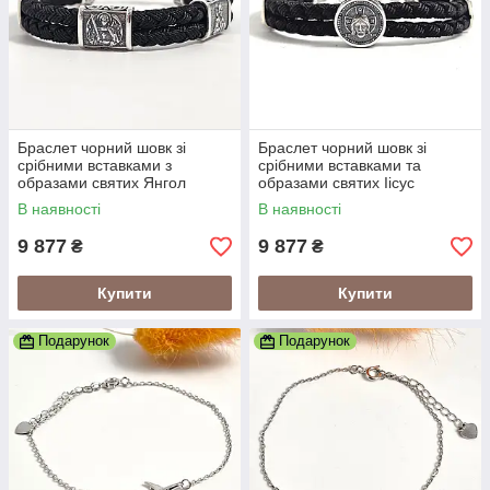
Браслет чорний шовк зі
Браслет чорний шовк зі
срібними вставками з
срібними вставками та
образами святих Янгол
образами святих Іісус
Охоронець
Христос
В наявності
В наявності
9 877
9 877
₴
₴
Купити
Купити
Подарунок
Подарунок