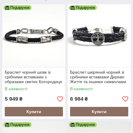
Подарунок
Подарунок
Браслет чорний шовк зі
Браслет шкіряний чорний зі
срібними вставками з
срібними вставками Дерево
образами святих Богородиця
Життя та іншими символами
та Спаситель
В наявності
В наявності
5 949
6 984
₴
₴
Купити
Купити
Подарунок
Подарунок