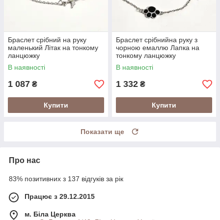
Браслет срібний на руку
Браслет срібнийна руку з
маленький Літак на тонкому
чорною емаллю Лапка на
ланцюжку
тонкому ланцюжку
В наявності
В наявності
1 087
1 332
₴
₴
Купити
Купити
Показати ще
Про нас
83% позитивних з 137 відгуків за рік
Працює з 29.12.2015
м. Біла Церква