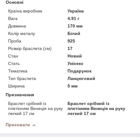
Основні
Країна виробник
Україна
Вага
4.91 г
Довжина
170 мм
Колір металу
Білий
Проба
925
Розмір браслета (см)
17
Стан
Новий
Стать
Унісекс
Тематика
Подарунок
Тип браслета
Ланцюговий
Ширина
5 мм
Призначення
Браслет срібний із
Браслет срібний із
плетінням Венеція на руку
плетінням Венеція на руку
легкий 17 см
легкий 17 см
Приховати