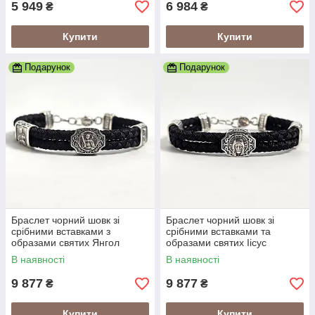
5 949
6 984
₴
₴
Купити
Купити
Подарунок
Подарунок
Браслет чорний шовк зі
Браслет чорний шовк зі
срібними вставками з
срібними вставками та
образами святих Янгол
образами святих Іісус
Охоронець
Христос
В наявності
В наявності
9 877
9 877
₴
₴
Купити
Купити