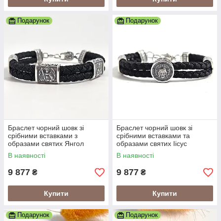
Подарунок
Подарунок
Браслет чорний шовк зі
Браслет чорний шовк зі
срібними вставками з
срібними вставками та
образами святих Янгол
образами святих Іісус
Охоронець
Христос
В наявності
В наявності
9 877
9 877
₴
₴
Купити
Купити
Подарунок
Подарунок