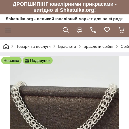
ДРОПШИПІНГ ювелірними прикрасами -
вигідно зі Shkatulka.org!
Shkatulka.org - великий ювелірний маркет для всієї родини
Товари та послуги
Браслети
Браслети срібні
Сріб
Новинка
Подарунок