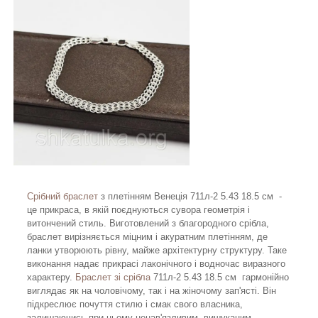
Срібний браслет
з плетінням Венеція 711л-2 5.43 18.5 см -
це прикраса, в якій поєднуються сувора геометрія і
витончений стиль. Виготовлений з благородного срібла,
браслет вирізняється міцним і акуратним плетінням, де
ланки утворюють рівну, майже архітектурну структуру. Таке
виконання надає прикрасі лаконічного і водночас виразного
характеру.
Браслет зі срібла
711л-2 5.43 18.5 см гармонійно
виглядає як на чоловічому, так і на жіночому зап'ясті. Він
підкреслює почуття стилю і смак свого власника,
залишаючись при цьому ненав'язливим, вишуканим