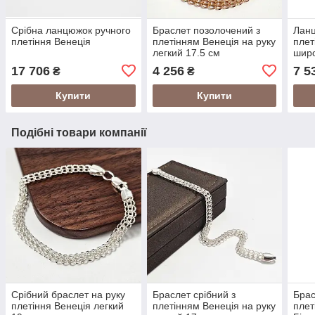
Срібна ланцюжок ручного
Браслет позолочений з
Ланц
плетіння Венеція
плетінням Венеція на руку
плет
легкий 17.5 см
широ
17 706
4 256
7 5
₴
₴
Купити
Купити
Подібні товари компанії
Срібний браслет на руку
Браслет срібний з
Брас
плетіння Венеція легкий
плетінням Венеція на руку
плет