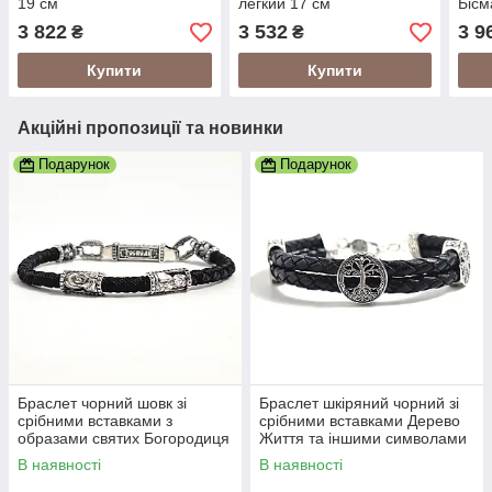
19 см
легкий 17 см
Бісм
фіан
3 822
3 532
3 9
₴
₴
см
Купити
Купити
Акційні пропозиції та новинки
Подарунок
Подарунок
Браслет чорний шовк зі
Браслет шкіряний чорний зі
срібними вставками з
срібними вставками Дерево
образами святих Богородиця
Життя та іншими символами
та Спаситель
В наявності
В наявності