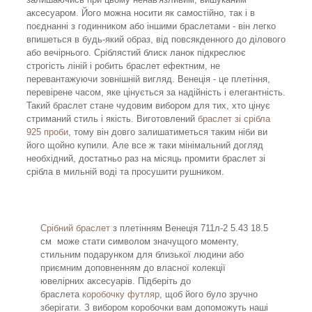
аксесуаром. Його можна носити як самостійно, так і в
поєднанні з годинником або іншими браслетами - він легко
впишеться в будь-який образ, від повсякденного до ділового
або вечірнього. Сріблястий блиск ланок підкреслює
строгість ліній і робить браслет ефектним, не
перевантажуючи зовнішній вигляд. Венеція - це плетіння,
перевірене часом, яке цінується за надійність і елегантність.
Такий браслет стане чудовим вибором для тих, хто цінує
стриманий стиль і якість. Виготовлений
браслет зі срібла
925 проби
, тому він довго залишатиметься таким ніби ви
його щойно купили. Але все ж таки мінімальний догляд
необхідний, достатньо раз на місяць промити браслет зі
срібла в мильній воді та просушити рушником.
Срібний браслет
з плетінням Венеція 711л-2 5.43 18.5
см може стати символом значущого моменту,
стильним подарунком для близької людини або
приємним доповненням до власної колекції
ювелірних аксесуарів. Підберіть до
браслета
коробочку футляр
, щоб його було зручно
зберігати. З вибором коробочки вам допоможуть наші