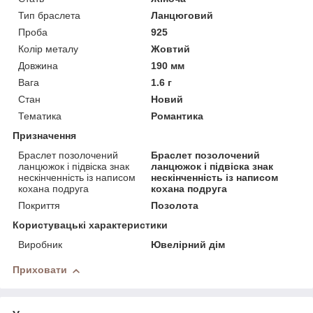
Тип браслета
Ланцюговий
Проба
925
Колір металу
Жовтий
Довжина
190 мм
Вага
1.6 г
Стан
Новий
Тематика
Романтика
Призначення
Браслет позолочений
Браслет позолочений
ланцюжок і підвіска знак
ланцюжок і підвіска знак
нескінченність із написом
нескінченність із написом
кохана подруга
кохана подруга
Покриття
Позолота
Користувацькi характеристики
Виробник
Ювелірний дім
Приховати