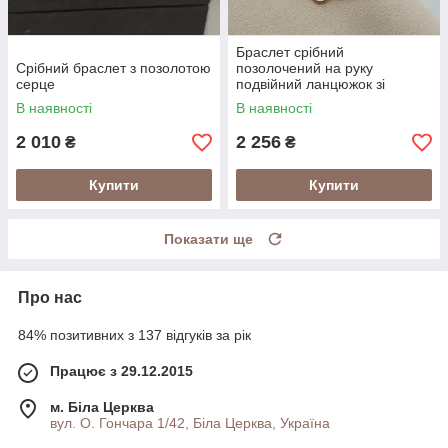
Браслет срібний
Срібний браслет з позолотою
позолочений на руку
серце
подвійний ланцюжок зі
знаком нескінченність і
В наявності
В наявності
сердечком
2 010
2 256
₴
₴
Купити
Купити
Показати ще
Про нас
84% позитивних з 137 відгуків за рік
Працює з 29.12.2015
м. Біла Церква
вул. О. Гончара 1/42, Біла Церква, Україна