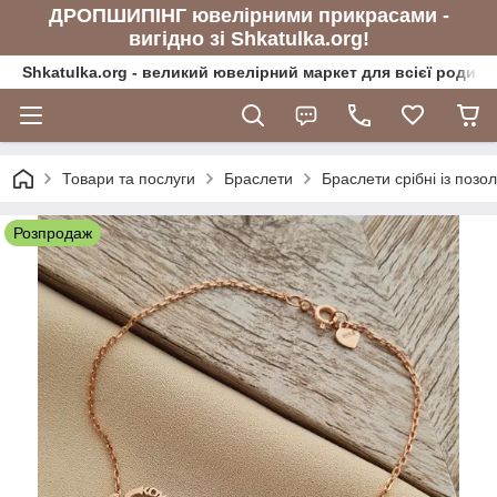
ДРОПШИПІНГ ювелірними прикрасами -
вигідно зі Shkatulka.org!
Shkatulka.org - великий ювелірний маркет для всієї родини
Товари та послуги
Браслети
Браслети срібні із позо
Розпродаж