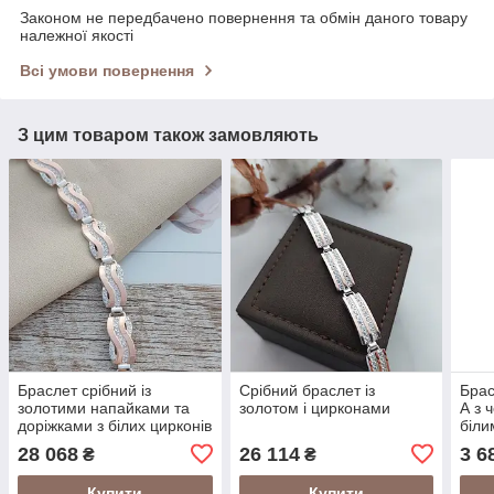
Законом не передбачено повернення та обмін даного товару
належної якості
Всі умови повернення
З цим товаром також замовляють
Браслет срібний із
Срібний браслет із
Брас
золотими напайками та
золотом і цирконами
А з 
доріжками з білих цирконів
біли
28 068
26 114
3 6
₴
₴
Купити
Купити