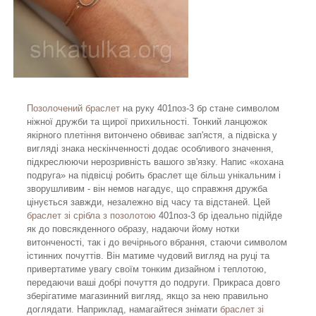
П
озолочений браслет
на руку 401поз-3 бр стане символом
ніжної дружби та щирої прихильності. Тонкий ланцюжок
якірного плетіння витончено обвиває зап'ястя, а підвіска у
вигляді знака нескінченності додає особливого значення,
підкреслюючи нерозривність вашого зв'язку. Напис «кохана
подруга» на підвісці робить браслет ще більш унікальним і
зворушливим - він немов нагадує, що справжня дружба
цінується завжди, незалежно від часу та відстаней. Цей
браслет зі срібла з позолотою
401поз-3 бр ідеально підійде
як до повсякденного образу, надаючи йому нотки
витонченості, так і до вечірнього вбрання, стаючи символом
істинних почуттів. Він матиме чудовий вигляд на руці та
привертатиме увагу своїм тонким дизайном і теплотою,
передаючи ваші добрі почуття до подруги. Прикраса довго
зберігатиме магазинний вигляд, якщо за нею правильно
доглядати. Наприклад, намагайтеся знімати
браслет зі