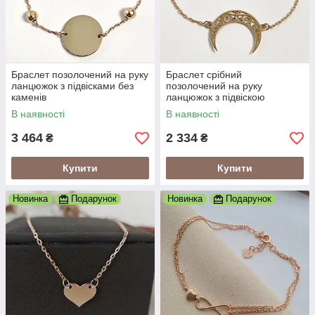
Браслет позолочений на руку
Браслет срібний
ланцюжок з підвісками без
позолочений на руку
каменів
ланцюжок з підвіскою
Лунниця без каменів
В наявності
В наявності
3 464
2 334
₴
₴
Купити
Купити
Новинка
Подарунок
Новинка
Подарунок