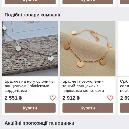
Подібні товари компанії
Браслет на ногу срібний з
Браслет позолочений
Сріб
ланцюжком і підвісками
тонкий ланцюжок з
серд
сердечками
підвісками монетками
неск
цир
2 551
2 912
2 6
₴
₴
Купити
Купити
Акційні пропозиції та новинки