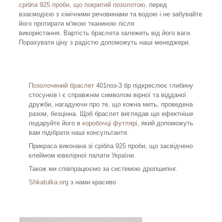
срібла 925 проби, що покритий позолотою
, перед
взаємодією з хімічними речовинами та водою і не забувайте
його протирати м'якою тканиною після
використання. Вартість браслета залежить від його ваги.
Порахувати ціну з радістю допоможуть наші менеджери.
Позолочений браслет
401поз-3 бр підкреслює глибину
стосунків і є справжнім символом вірної та відданої
дружби, нагадуючи про те, що кожна мить, проведена
разом, безцінна. Щоб браслет виглядав ще ефектніше
подаруйте його в
коробочці футлярі
, який допоможуть
вам підібрати наші консультанти.
Прикраса виконана зі срібла 925 проби, що засвідчено
клеймом ювелірної палати України.
Також ми співпрацюємо за системою дропшипінг.
Shkatulka.org
з нами красиво