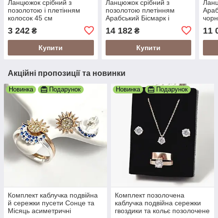
Ланцюжок срібний з
Ланцюжок срібний з
Ланц
позолотою і плетінням
позолотою плетінням
Араб
колосок 45 см
Арабський Бісмарк і
чорн
цирконами супер легкий
цирк
3 242
14 182
11 
₴
₴
12.60
50 с
Купити
Купити
Акційні пропозиції та новинки
Новинка
Подарунок
Новинка
Подарунок
Комплект каблучка подвійна
Комплект позолочена
й сережки пусети Сонце та
каблучка подвійна сережки
Місяць асиметричні
гвоздики та кольє позолочене