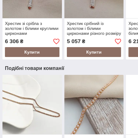
Хрестик зі срібла з
Хрестик срібний із
Хрес
золотом і білими круглими
золотом і білими
золо
цирконами
цирконами різного розміру
біли
6 306
5 057
6 2
₴
₴
Купити
Купити
Подібні товари компанії