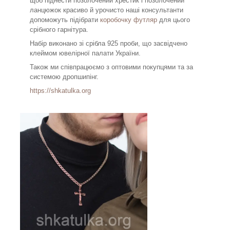
щоб піднести позолочений хрестик і позолочений
ланцюжок красиво й урочисто наші консультанти
допоможуть підібрати
коробочку футляр
для цього
срібного гарнітура.
Набір виконано зі срібла 925 проби, що засвідчено
клеймом ювелірної палати України.
Також ми співпрацюємо з оптовими покупцями та за
системою дропшипінг.
https://shkatulka.org