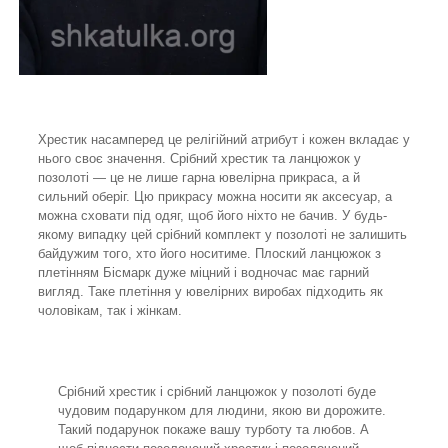
Хрестик насамперед це релігійний атрибут і кожен вкладає у
нього своє значення. Срібний хрестик та ланцюжок у
позолоті — це не лише гарна ювелірна прикраса, а й
сильний оберіг. Цю прикрасу можна носити як аксесуар, а
можна сховати під одяг, щоб його ніхто не бачив. У будь-
якому випадку цей срібний комплект у позолоті не залишить
байдужим того, хто його носитиме. Плоский ланцюжок з
плетінням Бісмарк дуже міцний і водночас має гарний
вигляд. Таке плетіння у ювелірних виробах підходить як
чоловікам, так і жінкам.
Срібний хрестик і срібний ланцюжок у позолоті буде
чудовим подарунком для людини, якою ви дорожите.
Такий подарунок покаже вашу турботу та любов. А