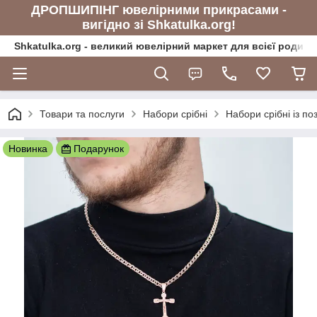
ДРОПШИПІНГ ювелірними прикрасами -
вигідно зі Shkatulka.org!
Shkatulka.org - великий ювелірний маркет для всієї родини
Товари та послуги
Набори срібні
Набори срібні із п
Новинка
Подарунок