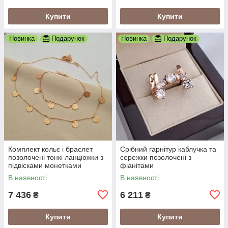
Купити
Купити
Новинка
Подарунок
Новинка
Подарунок
Комплект кольє і браслет
Срібний гарнітур каблучка та
позолочені тонкі ланцюжки з
сережки позолочені з
підвісками монетками
фіанітами
В наявності
В наявності
7 436
6 211
₴
₴
Купити
Купити