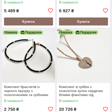
з білими фіанітами
В наявності
В наявності
5 489
6 927
₴
₴
Купити
Купити
Новинка
Подарунок
Новинка
Подарунок
Комплект браслетів із
Комплект зі срібла з
чорного каучуку з
позолотою кулон сердечко
позолоченими та срібними
білими фіанітами під
вставками
гравіювання і ланцюжок з
В наявності
В наявності
плетінням колосок 45 см
2 750
20 726
₴
₴