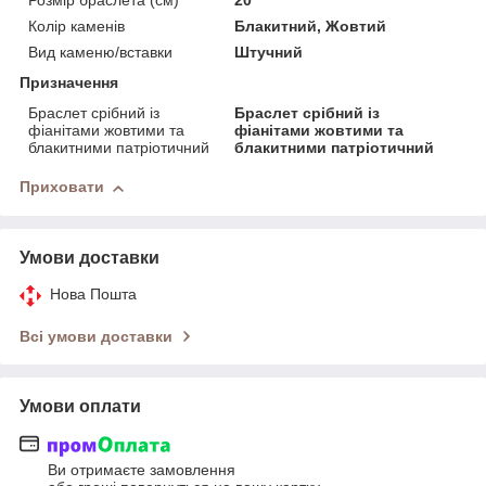
Розмір браслета (см)
20
Колір каменів
Блакитний, Жовтий
Вид каменю/вставки
Штучний
Призначення
Браслет срібний із
Браслет срібний із
фіанітами жовтими та
фіанітами жовтими та
блакитними патріотичний
блакитними патріотичний
Приховати
Умови доставки
Нова Пошта
Всі умови доставки
Умови оплати
Ви отримаєте замовлення