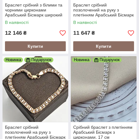
Браслет срібний з білими та
Браслет срібний
чорними цирконами
позолочений на руку з
Арабський Бісмарк широкий
плетінням Арабський Бісмарк
супер легкий 18 см
і цирконами
В наявності
В наявності
12 146
11 647
₴
₴
Купити
Купити
Новинка
Подарунок
Новинка
Подарунок
Браслет срібний
Срібний браслет з плетінням
позолочений на руку з
Арабський Бісмарк з
плетінням Арабський Бісмарк
цирконами, 17 см