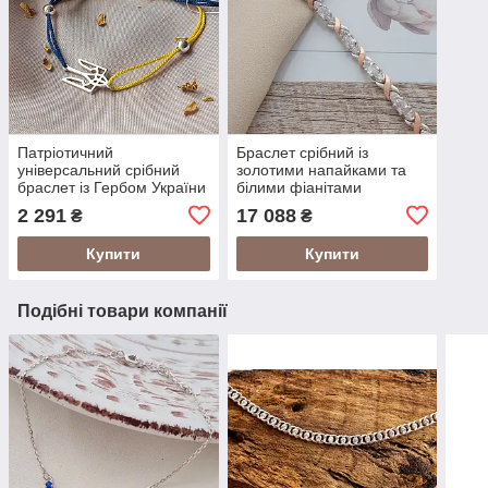
Патріотичний
Браслет срібний із
універсальний срібний
золотими напайками та
браслет із Гербом України
білими фіанітами
2 291
17 088
₴
₴
Купити
Купити
Подібні товари компанії