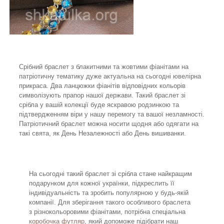
Срібний браслет з блакитними та жовтими фіанітами на
патріотичну тематику дуже актуальна на сьогодні ювелірна
прикраса. Два ланцюжки фіанітів відповідних кольорів
символізують прапор нашої держави. Такий браслет зі
срібла у вашій колекції буде яскравою родзинкою та
підтвердженням віри у нашу перемогу та вашої незламності.
Патріотичний браслет можна носити щодня або одягати на
такі свята, як День Незалежності або День вишиванки.
На сьогодні такий браслет зі срібла стане найкращим
подарунком для кожної українки, підкреслить її
індивідуальність та зробить популярною у будь-якій
компанії. Для зберігання такого особливого браслета
з різнокольоровими фіанітами, потрібна спеціальна
коробочка футляр
, який допоможе підібрати наш