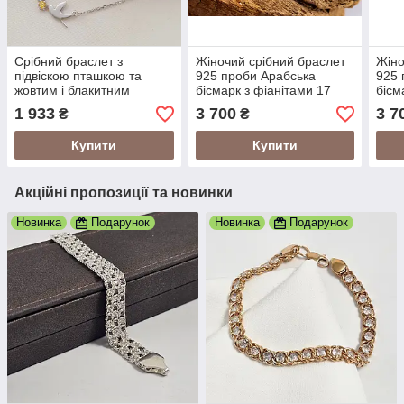
Срібний браслет з
Жіночий срібний браслет
Жіно
підвіскою пташкою та
925 проби Арабська
925 
жовтим і блакитним
бісмарк з фіанітами 17
бісм
фіанітами
розмір 24012/4-2,0117
розм
1 933
3 700
3 7
₴
₴
Купити
Купити
Акційні пропозиції та новинки
Новинка
Подарунок
Новинка
Подарунок