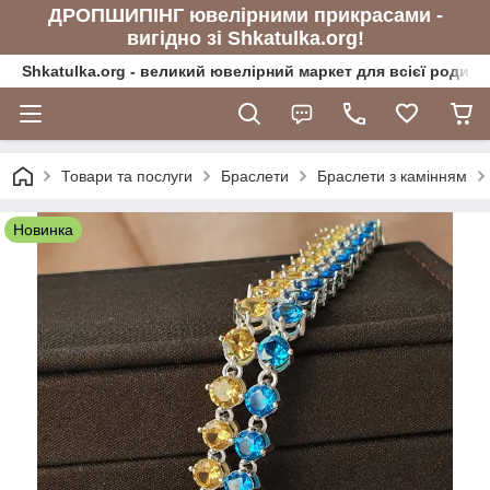
ДРОПШИПІНГ ювелірними прикрасами -
вигідно зі Shkatulka.org!
Shkatulka.org - великий ювелірний маркет для всієї родини
Товари та послуги
Браслети
Браслети з камінням
Новинка