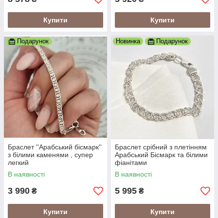
Купити
Купити
Подарунок
Новинка
Подарунок
Браслет ''Арабський бісмарк''
Браслет срібний з плетінням
з білими каменями , супер
Арабський Бісмарк та білими
легкий
фіанітами
В наявності
В наявності
3 990
5 995
₴
₴
Купити
Купити