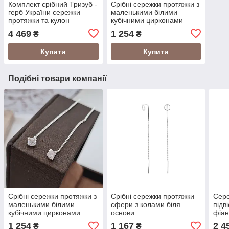
Комплект срібний Тризуб -
Срібні сережки протяжки з
герб України сережки
маленькими білими
протяжки та кулон
кубічними цирконами
4 469
1 254
₴
₴
Купити
Купити
Подібні товари компанії
Срібні сережки протяжки з
Срібні сережки протяжки
Сере
маленькими білими
сфери з колами біля
підв
кубічними цирконами
основи
фіан
1 254
1 167
2 4
₴
₴