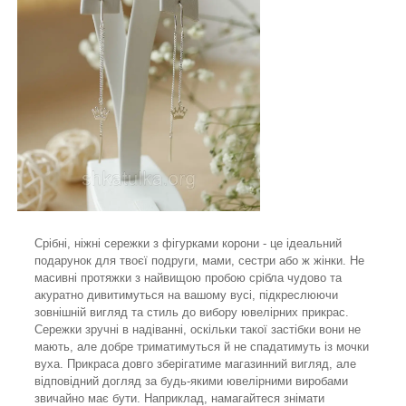
Срібні, ніжні сережки з фігурками корони - це ідеальний
подарунок для твоєї подруги, мами, сестри або ж жінки. Не
масивні протяжки з найвищою пробою срібла чудово та
акуратно дивитимуться на вашому вусі, підкреслюючи
зовнішній вигляд та стиль до вибору ювелірних прикрас.
Сережки зручні в надіванні, оскільки такої застібки вони не
мають, але добре триматимуться й не спадатимуть із мочки
вуха. Прикраса довго зберігатиме магазинний вигляд, але
відповідний догляд за будь-якими ювелірними виробами
звичайно має бути. Наприклад, намагайтеся знімати