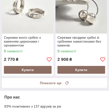
Сережки конго срібло з
Сережки гвоздики срібні зі
камінням цирконами і
срібними намистинами без
орнаментом
каменів
В наявності
В наявності
2 770
2 908
₴
₴
Купити
Купити
Показати ще
Про нас
83% позитивних з 137 відгуків за рік