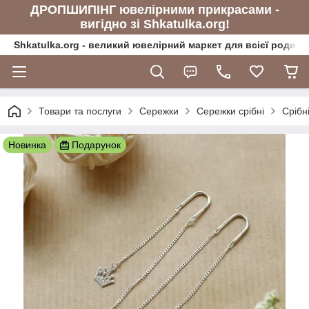
ДРОПШИПІНГ ювелірними прикрасами -
вигідно зі Shkatulka.org!
Shkatulka.org - великий ювелірний маркет для всієї родини
Товари та послуги
Сережки
Сережки срібні
Срібн
Новинка
Подарунок