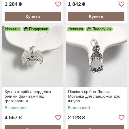
1 284
1 842
₴
₴
Купити
Купити
Новинка
Подарунок
Новинка
Подарунок
Кулон зі срібла сердечко
Підвіска срібна Лялька
білими фіанітами під
Мотанка для ланцюжка або
гравіювання
шнура
В наявності
В наявності
4 557
2 128
₴
₴