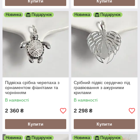
Купити
Купити
Новинка
Подарунок
Новинка
Подарунок
Підвіска срібна черепаха з
Срібний підвіс сердечко під
орнаментом фіанітами та
гравіювання з ажурними
чорнінням
крилами
В наявності
В наявності
2 360
2 298
₴
₴
Купити
Купити
Новинка
Подарунок
Новинка
Подарунок