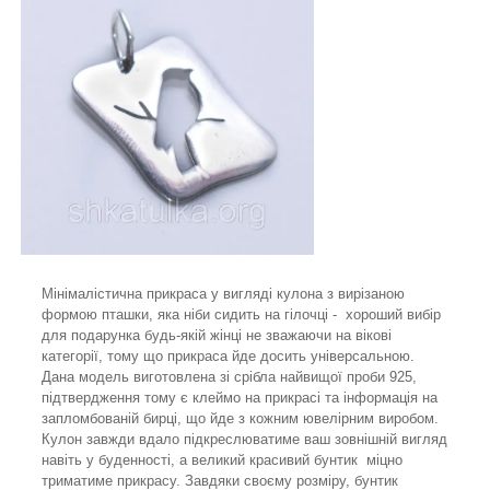
Мінімалістична прикраса у вигляді кулона з вирізаною
формою пташки, яка ніби сидить на гілочці - хороший вибір
для подарунка будь-якій жінці не зважаючи на вікові
категорії, тому що прикраса йде досить універсальною.
Дана модель виготовлена зі срібла найвищої проби 925,
підтвердження тому є клеймо на прикрасі та інформація на
запломбованій бирці, що йде з кожним ювелірним виробом.
Кулон завжди вдало підкреслюватиме ваш зовнішній вигляд
навіть у буденності, а великий красивий бунтик міцно
триматиме прикрасу. Завдяки своєму розміру, бунтик