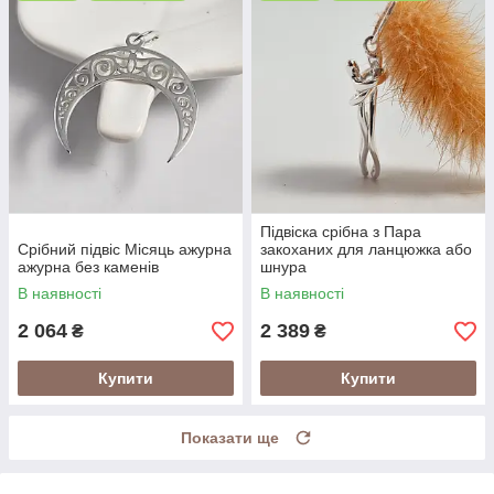
Підвіска срібна з Пара
Срібний підвіс Місяць ажурна
закоханих для ланцюжка або
ажурна без каменів
шнура
В наявності
В наявності
2 064
2 389
₴
₴
Купити
Купити
Показати ще