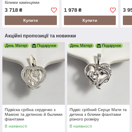
білими камінцями
3 718
1 978
3 9
₴
₴
Купити
Купити
Акційні пропозиції та новинки
День Матері
Подарунок
День Матері
Подарунок
Підвіска срібна сердечко з
Підвіс срібний Серце Мати та
Мамою та дитиною й былими
дитина з білими фіанітами
фіанітами
різного розміру
В наявності
В наявності