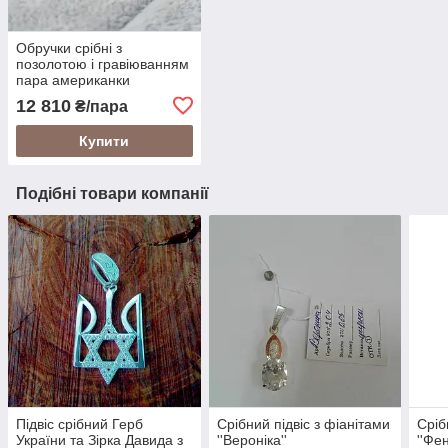
Обручки срібні з
позолотою і гравіюванням
пара американки
12 810
₴/пара
Купити
Подібні товари компанії
Підвіс срібний Герб
Срібний підвіс з фіанітами
Сріб
України та Зірка Давида з
''Вероніка''
''Фен