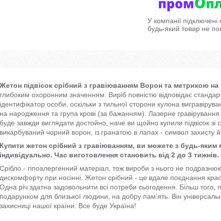
У компанії підключені
будь-який товар не по
Жетон підвісок срібний з гравіюванням Ворон та метрикою на 
глибоким охоронним значенням. Виріб повністю відповідає стандар
ідентифікатор особи, оскільки з тильної сторони кулона вигравірува
на народження та група крові (за бажанням). Лазерне гравірування н
буде завжди виглядати достойно, наче ви щойно купили підвісок зі 
викарбуваний чорний ворон, із гранатою в лапах - символ захисту й 
Купити жетон срібний з гравіюванням, ви можете з будь-яки
індивідуально. Час виготовлення становить від 2 до 3 тижнів.
Срібло - гіпоалергенний матеріал, тож вироби з нього не подразнюю
дискомфорту при носінні. Жетон срібний - це вдале поєднання краси
Одна річ здатна задовольнити всі потреби сьогодення. Більш того, 
подарунком для близької людини, на добру пам’ять. Він універсально 
захисниці нашої країни. Все буде Україна!