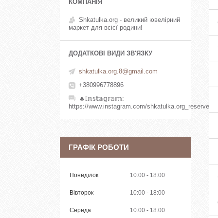
Shkatulka.org - великий ювелірний
маркет для всієї родини!
shkatulka.org.8@gmail.com
+380996778896
🔥𝕀𝕟𝕤𝕥𝕒𝕘𝕣𝕒𝕞
https://www.instagram.com/shkatulka.org_reserve
ГРАФІК РОБОТИ
Понеділок
10:00
18:00
Вівторок
10:00
18:00
Середа
10:00
18:00