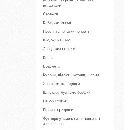
Комплекти срібні з золотими
вставками
Сережки
Каблучки жіночі
Персні та печатки чоловічі
Шнурки на шию
Ланцюжки на шию
Кольє
Браслети
Кулони, підвіси, жетони, шарми
Хрестики та ладанки
Шпильки, булавки, брошки
Набори срібні
Пірсинг прикраси
Футляри упаковка для прикрас і
доповнення