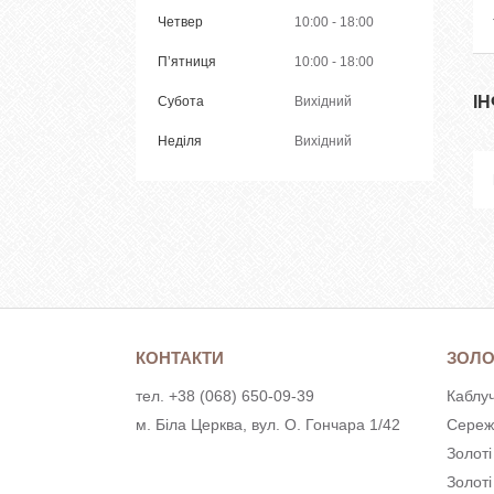
Четвер
10:00
18:00
Пʼятниця
10:00
18:00
І
Субота
Вихідний
Неділя
Вихідний
КОНТАКТИ
ЗОЛО
тел. +38 (068) 650-09-39
Каблуч
м. Біла Церква, вул. О. Гончара 1/42
Сереж
Золоті
Золот