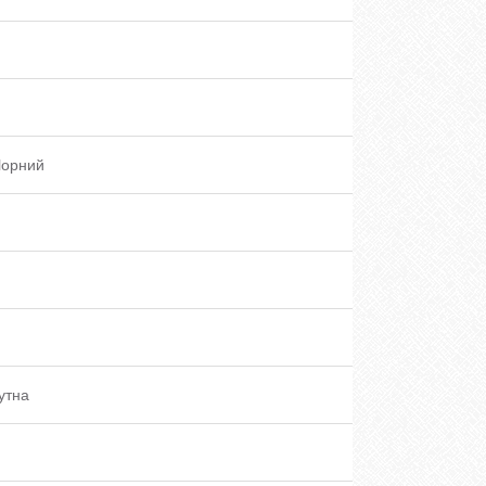
Чорний
утна