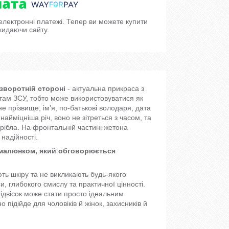
 електронні платежі. Тепер ви можете купити
кидаючи сайту.
зворотній стороні
- актуальна прикраса з
там ЗСУ, тобто може використовуватися як
не прізвище, ім’я, по-батькові володаря, дата
айміцніша річ, воно не зітреться з часом, та
срібла. На фронтальній частині жетона
надійності.
м малюнком, який обговорюється
ть шкіру та не викликають будь-якого
, глибокого смислу та практичної цінності.
підвісок може стати просто ідеальним
підійде для чоловіків й жінок, захисників й