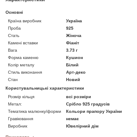
Основні
Країна виробник
Україна
Проба
925
Стать
Жіноча
Камені вставки
Фіаніт
Вага
3.73 г
Форма каменю
Кушион
Колір металу
Білий
Стиль виконання
Арт-деко
Стан
Новий
Користувальницькі характеристики
Розмір кільця
всі розміри
Метал:
Срібло 925 градусів
Тематика малюнку/форми
Кольори прапору України
Гравіювання
немає
Виробник
Ювелірний дім
Приховати