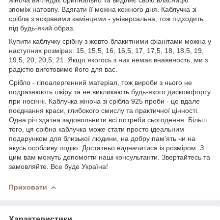
зпоміж натовпу. Вдягати її можна кожного дня. Каблучка зі
срібла з яскравими камінцями - універсальна, тож підходить
під будь-який образ.
Купити каблучку срібну з жовто-блакитними фіанітами можна у
наступних розмірах: 15, 15,5, 16, 16,5, 17, 17,5, 18, 18,5, 19,
19,5, 20, 20,5, 21. Якщо якогось з них немає внаявность, ми з
радістю виготовимо його для вас.
Срібло - гіпоалергенний матеріал, тож вироби з нього не
подразнюють шкіру та не викликають будь-якого дискомфорту
при носінні. Каблучка жіноча зі срібла 925 проби - це вдале
поєднання краси, глибокого смислу та практичної цінності.
Одна річ здатна задовольнити всі потреби сьогодення. Більш
того, ця срібна каблучка може стати просто ідеальним
подарунком для близької людини, на добру пам’ять чи на
якусь особливу подію. Достатньо видначитися із розміром. З
цим вам можуть допомогти наші консультанти. Звертайтесь та
замовляйте. Все буде Україна!
Приховати
Характеристики