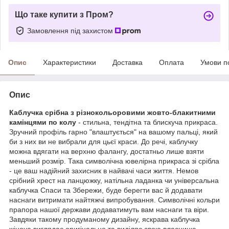
Що таке купити з Пром?
Замовлення під захистом
Опис
Характеристики
Доставка
Оплата
Умови п
Опис
Каблучка срібна з різнокольоровими жовто-блакитними
камінцями по колу
- стильна, тендітна та блискуча прикраса.
Зручний профіль гарно "влаштується" на вашому пальці, який
би з них ви не вибрали для цьєї краси. До речі, каблучку
можна вдягати на верхню фалангу, достатньо лише взяти
меньший розмір. Така символічна ювелірна прикраса зі срібла
- це ваш надійний захисник в найвачі часи життя. Немов
срібний хрест на ланцюжку, натільна ладанка чи універсальна
каблучка Спаси та Збережи, буде берегти вас й додавати
наснаги витримати найтяжчі випробування. Символічні кольри
прапора нашої держави додаватимуть вам наснаги та віри.
Завдяки такому продуманому дизайну, яскрава каблучка
жіноча виглядає оригінально та виділяє свою власницю