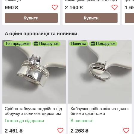
та розміру
990
2 160
1 6
₴
₴
Купити
Купити
Акційні пропозиції та новинки
Топ продажів
Подарунок
Новинка
Подарунок
Срібна каблучка подвійна під
Каблучка срібна жіноча цвях з
обручку з великим цирконом
білими фіанітами
Готово до відправки
В наявності
2 461
2 268
₴
₴