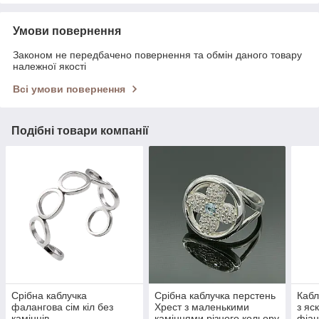
Умови повернення
Законом не передбачено повернення та обмін даного товару
належної якості
Всі умови повернення
Подібні товари компанії
Срібна каблучка
Срібна каблучка перстень
Кабл
фалангова сім кіл без
Хрест з маленькими
з яс
камінців
камінцями різного кольору
фіан