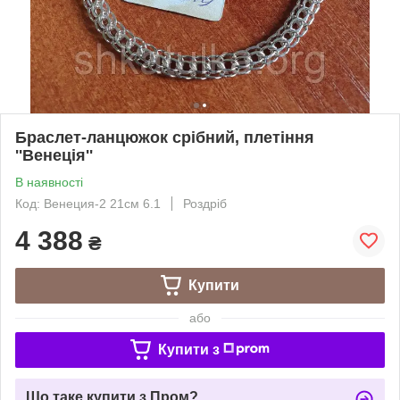
Браслет-ланцюжок срібний, плетіння
''Венеція''
В наявності
Код: Венеция-2 21см 6.1
Роздріб
4 388
₴
Купити
або
Купити з
Що таке купити з Пром?