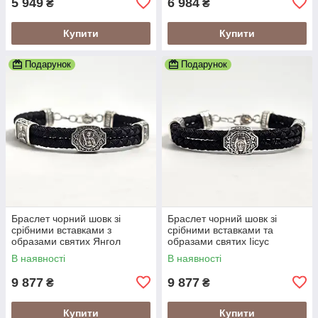
5 949
6 984
₴
₴
Купити
Купити
Подарунок
Подарунок
Браслет чорний шовк зі
Браслет чорний шовк зі
срібними вставками з
срібними вставками та
образами святих Янгол
образами святих Іісус
Охоронець
Христос
В наявності
В наявності
9 877
9 877
₴
₴
Купити
Купити