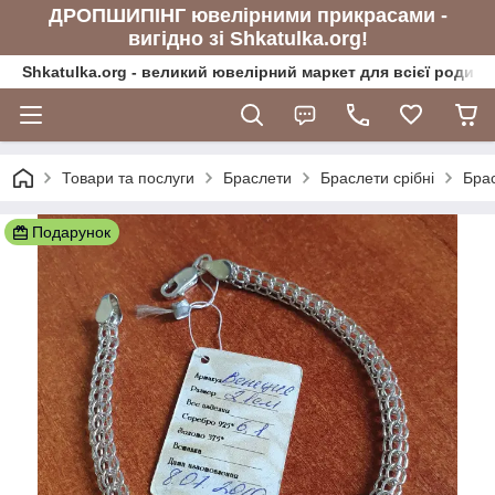
ДРОПШИПІНГ ювелірними прикрасами -
вигідно зі Shkatulka.org!
Shkatulka.org - великий ювелірний маркет для всієї родини
Товари та послуги
Браслети
Браслети срібні
Брас
Подарунок