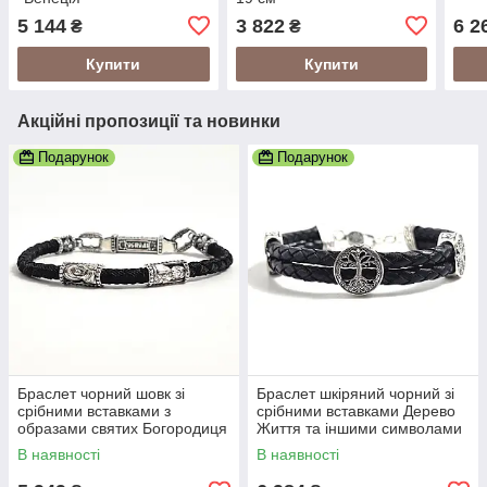
5 144
3 822
6 2
₴
₴
Купити
Купити
Акційні пропозиції та новинки
Подарунок
Подарунок
Браслет чорний шовк зі
Браслет шкіряний чорний зі
срібними вставками з
срібними вставками Дерево
образами святих Богородиця
Життя та іншими символами
та Спаситель
В наявності
В наявності