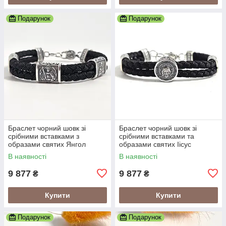
Подарунок
Подарунок
Браслет чорний шовк зі
Браслет чорний шовк зі
срібними вставками з
срібними вставками та
образами святих Янгол
образами святих Іісус
Охоронець
Христос
В наявності
В наявності
9 877
9 877
₴
₴
Купити
Купити
Подарунок
Подарунок