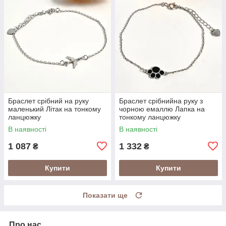
Браслет срібний на руку
Браслет срібнийна руку з
маленький Літак на тонкому
чорною емаллю Лапка на
ланцюжку
тонкому ланцюжку
В наявності
В наявності
1 087
1 332
₴
₴
Купити
Купити
Показати ще
Про нас