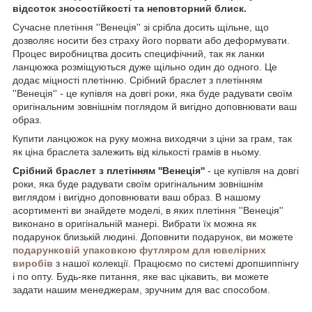
відсоток зносостійкості та неповторний блиск.
Сучасне плетіння ''Венеція'' зі срібла досить щільне, що
дозволяє носити без страху його порвати або деформувати.
Процес виробництва досить специфічний, так як ланки
ланцюжка розміщуються дуже щільно один до одного. Це
додає міцності плетінню. Срібний браслет з плетінням
''Венеція'' - це купівля на довгі роки, яка буде радувати своїм
оригінальним зовнішнім поглядом й вигідно доповнювати ваш
образ.
Купити ланцюжок на руку можна виходячи з ціни за грам, так
як ціна браслета залежить від кількості грамів в ньому.
Срібний браслет з плетінням ''Венеція''
- це купівля на довгі
роки, яка буде радувати своїм оригінальним зовнішнім
виглядом і вигідно доповнювати ваш образ. В нашому
асортименті ви знайдете моделі, в яких плетіння ''Венеція''
виконано в оригінальній манері. Вибрати їх можна як
подарунок близькій людині. Доповнити подарунок, ви можете
подарунковій упаковкою футляром для ювелірних
виробів
з нашої колекції. Працюємо по системі дропшиппінгу
і по опту. Будь-яке питання, яке вас цікавить, ви можете
задати нашим менеджерам, зручним для вас способом.