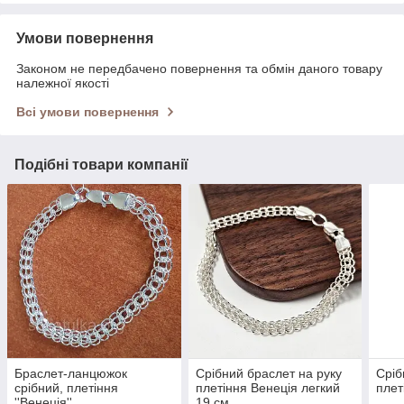
Умови повернення
Законом не передбачено повернення та обмін даного товару
належної якості
Всі умови повернення
Подібні товари компанії
Браслет-ланцюжок
Срібний браслет на руку
Сріб
срібний, плетіння
плетіння Венеція легкий
плет
''Венеція''
19 см