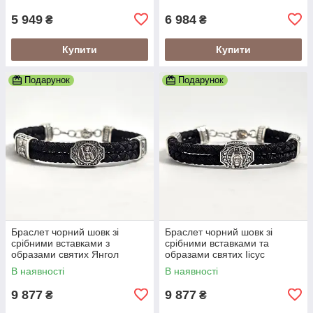
5 949
6 984
₴
₴
Купити
Купити
Подарунок
Подарунок
Браслет чорний шовк зі
Браслет чорний шовк зі
срібними вставками з
срібними вставками та
образами святих Янгол
образами святих Іісус
Охоронець
Христос
В наявності
В наявності
9 877
9 877
₴
₴