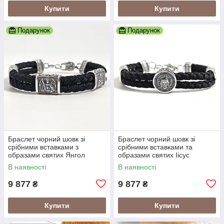
Купити
Купити
Подарунок
Подарунок
Браслет чорний шовк зі
Браслет чорний шовк зі
срібними вставками з
срібними вставками та
образами святих Янгол
образами святих Іісус
Охоронець
Христос
В наявності
В наявності
9 877
9 877
₴
₴
Купити
Купити