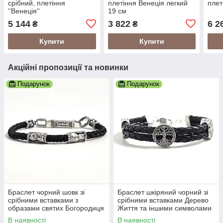
срібний, плетіння
плетіння Венеція легкий
плет
''Венеція''
19 см
5 144
3 822
6 2
₴
₴
Купити
Купити
Акційні пропозиції та новинки
Подарунок
Подарунок
Браслет чорний шовк зі
Браслет шкіряний чорний зі
срібними вставками з
срібними вставками Дерево
образами святих Богородиця
Життя та іншими символами
та Спаситель
В наявності
В наявності