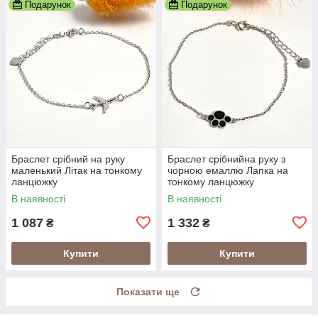
Подарунок
Подарунок
Браслет срібний на руку
Браслет срібнийна руку з
маленький Літак на тонкому
чорною емаллю Лапка на
ланцюжку
тонкому ланцюжку
В наявності
В наявності
1 087
1 332
₴
₴
Купити
Купити
Показати ще