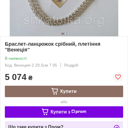
Браслет-ланцюжок срібний, плетіння
''Венеція''
В наявності
Код: Венеция-2 20,5см 7.05
Роздріб
5 074
₴
Купити
або
Купити з
Що таке купити з Пром?