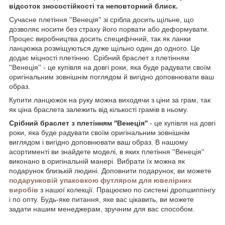
відсоток зносостійкості та неповторний блиск.
Сучасне плетіння ''Венеція'' зі срібла досить щільне, що
дозволяє носити без страху його порвати або деформувати.
Процес виробництва досить специфічний, так як ланки
ланцюжка розміщуються дуже щільно один до одного. Це
додає міцності плетінню. Срібний браслет з плетінням
''Венеція'' - це купівля на довгі роки, яка буде радувати своїм
оригінальним зовнішнім поглядом й вигідно доповнювати ваш
образ.
Купити ланцюжок на руку можна виходячи з ціни за грам, так
як ціна браслета залежить від кількості грамів в ньому.
Срібний браслет з плетінням ''Венеція''
- це купівля на довгі
роки, яка буде радувати своїм оригінальним зовнішнім
виглядом і вигідно доповнювати ваш образ. В нашому
асортименті ви знайдете моделі, в яких плетіння ''Венеція''
виконано в оригінальній манері. Вибрати їх можна як
подарунок близькій людині. Доповнити подарунок, ви можете
подарунковій упаковкою футляром для ювелірних
виробів
з нашої колекції. Працюємо по системі дропшиппінгу
і по опту. Будь-яке питання, яке вас цікавить, ви можете
задати нашим менеджерам, зручним для вас способом.