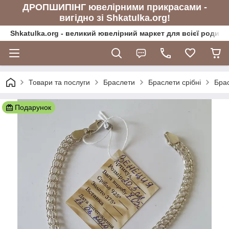
ДРОПШИПІНГ ювелірними прикрасами -
вигідно зі Shkatulka.org!
Shkatulka.org - великий ювелірний маркет для всієї родини
Товари та послуги
Браслети
Браслети срібні
Брас
Подарунок