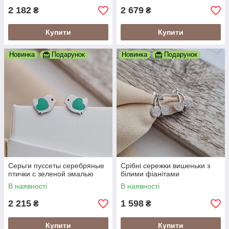
2 182
2 679
₴
₴
Купити
Купити
Новинка
Подарунок
Новинка
Подарунок
Серьги пуссеты серебряные
Срібні сережки вишеньки з
птички с зеленой эмалью
білими фіанітами
В наявності
В наявності
2 215
1 598
₴
₴
Купити
Купити