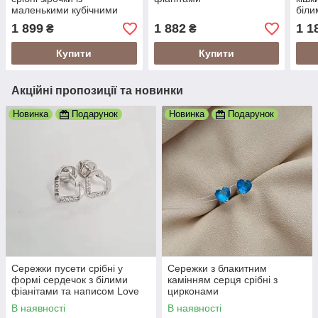
маленькими кубічними
біли
цирконами
1 899
1 882
1 1
₴
₴
Купити
Купити
Акційні пропозиції та новинки
Новинка
Подарунок
Новинка
Подарунок
Сережки пусети срібні у
Сережки з блакитним
формі сердечок з білими
камінням серця срібні з
фіанітами та написом Love
цирконами
В наявності
В наявності