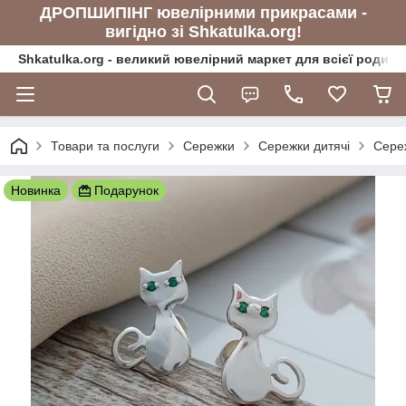
ДРОПШИПІНГ ювелірними прикрасами -
вигідно зі Shkatulka.org!
Shkatulka.org - великий ювелірний маркет для всієї родини
Товари та послуги
Сережки
Сережки дитячі
Сереж
Новинка
Подарунок