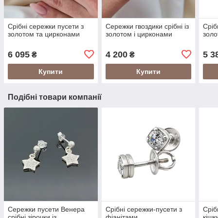
Срібні сережки пусети з
Сережки гвоздики срібні із
Сріб
золотом та цирконами
золотом і цирконами
золо
6 095
4 200
5 3
₴
₴
Купити
Купити
Подібні товари компанії
Сережки пусети Венера
Срібні сережки-пусети з
Сріб
срібні зірочки із
фіанітами
кішк