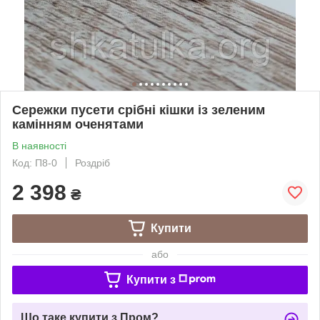
Сережки пусети срібні кішки із зеленим
камінням оченятами
В наявності
Код: П8-0
Роздріб
2 398
₴
Купити
або
Купити з
Що таке купити з Пром?