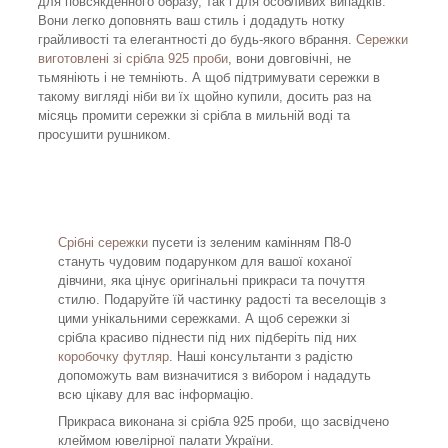
для повсякденного образу, так і для особливих випадків.
Вони легко доповнять ваш стиль і додадуть нотку
грайливості та елегантності до будь-якого вбрання.
Сережки
виготовлені зі срібла 925 проби
, вони довговічні, не
тьмяніють і не темніють. А щоб підтримувати сережки в
такому вигляді ніби ви їх щойно купили, досить раз на
місяць промити сережки зі срібла в мильній воді та
просушити рушником.
Срібні сережки
пусети із зеленим камінням П8-0
стануть чудовим подарунком для вашої коханої
дівчини, яка цінує оригінальні прикраси та почуття
стилю. Подаруйте їй частинку радості та веселощів з
цими унікальними сережками. А щоб сережки зі
срібла красиво піднести під них підберіть під них
коробочку футляр
. Наші консультанти з радістю
допоможуть вам визначитися з вибором і нададуть
всю цікаву для вас інформацію.
Прикраса виконана зі срібла 925 проби, що засвідчено
клеймом ювелірної палати України.