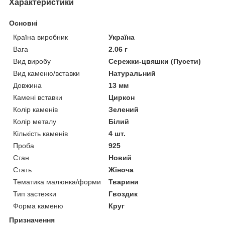
Характеристики
Основні
Країна виробник
Україна
Вага
2.06 г
Вид виробу
Сережки-цвяшки (Пусети)
Вид каменю/вставки
Натуральний
Довжина
13 мм
Камені вставки
Циркон
Колір каменів
Зелений
Колір металу
Білий
Кількість каменів
4 шт.
Проба
925
Стан
Новий
Стать
Жіноча
Тематика малюнка/форми
Тварини
Тип застежки
Гвоздик
Форма каменю
Круг
Призначення