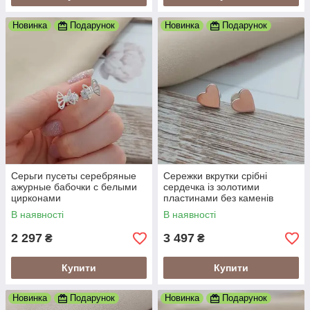
Новинка
Подарунок
Новинка
Подарунок
Серьги пусеты серебряные
Сережки вкрутки срібні
ажурные бабочки с белыми
сердечка із золотими
цирконами
пластинами без каменів
В наявності
В наявності
2 297
3 497
₴
₴
Купити
Купити
Новинка
Подарунок
Новинка
Подарунок