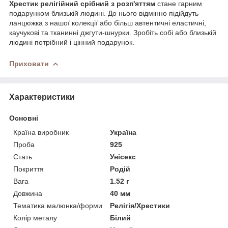
Хрестик релігійний срібний з розп'яттям
стане гарним
подарунком близькій людині. До нього відмінно підійдуть
ланцюжка з нашої колекції або більш автентичні еластичні,
каучукові та тканинні джгути-шнурки. Зробіть собі або близькій
людині потрібний і цінний подарунок.
Приховати
Характеристики
Основні
Країна виробник
Україна
Проба
925
Стать
Унісекс
Покриття
Родій
Вага
1.52 г
Довжина
40 мм
Тематика малюнка/форми
Релігія/Хрестики
Колір металу
Білий