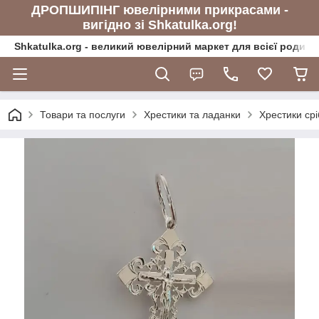
ДРОПШИПІНГ ювелірними прикрасами -
вигідно зі Shkatulka.org!
Shkatulka.org - великий ювелірний маркет для всієї родини
Товари та послуги
Хрестики та ладанки
Хрестики срі