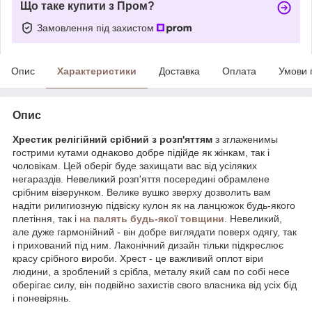
Що таке купити з Пром?
Замовлення під захистом
Опис
Характеристики
Доставка
Оплата
Умови 
Опис
Хрестик релігійний срібний з розп'яттям
з зглаженимы
гострими кутами однаково добре підійде як жінкам, так і
чоловікам. Цей оберіг буде захищати вас від усіляких
негараздів. Невеликий розп'яття посередині обрамлене
срібним візерунком. Велике вушко зверху дозволить вам
надіти рилигиозную підвіску кулон як на ланцюжок будь-якого
плетіння, так і
на палять будь-якої товщини
. Невеликий,
але дуже гармонійний - він добре виглядати поверх одягу, так
і прихований під ним. Лаконічний дизайн тільки підкреслює
красу срібного вироби. Хрест - це важливий оплот віри
людини, а зроблений з срібла, металу який сам по собі несе
оберігає силу, він подвійно захистів свого власника від усіх бід
і поневірянь.