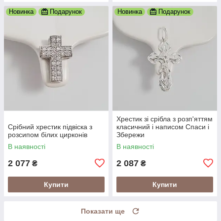
Новинка
Подарунок
Новинка
Подарунок
Хрестик зі срібла з розп'яттям
Срібний хрестик підвіска з
класичний і написом Спаси і
розсипом білих цирконів
Збережи
В наявності
В наявності
2 077
2 087
₴
₴
Купити
Купити
Показати ще