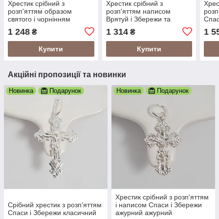
Хрестик срібний з
Хрестик срібний з
Хрес
розп'яттям образом
розп'яттям написом
розп
святого і чорнінням
Врятуй і Збережи та
Спас
чорнінням
1 248
1 314
1 5
₴
₴
Купити
Купити
Акційні пропозиції та новинки
Новинка
Подарунок
Новинка
Подарунок
Хрестик срібний з розп'яттям
Срібний хрестик з розп'яттям
і написом Спаси і Збережи
Спаси і Збережи класичний
ажурний ажурний