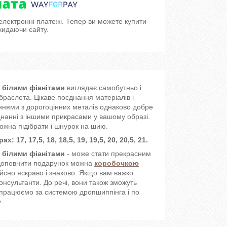
 електронні платежі. Тепер ви можете купити
кидаючи сайту.
 білими фіанітами
виглядає самобутньо і
раслета. Цікаве поєднання матеріалів і
еннями з дорогоцінних металів однаково добре
єднанні з іншими прикрасами у вашому образі.
можна підібрати і шнурок на шию.
17, 17,5, 18, 18,5, 19, 19,5, 20, 20,5, 21.
 білими фіанітами
- може стати прекрасним
 Доповнити подарунок можна
коробочкою
йсно яскраво і знаково. Якщо вам важко
нсультанти. До речі, вони також зможуть
и працюємо за системою дропшиппінга і по
.