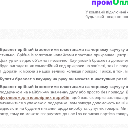
У компанії підключені
будь-який товар не по
Браслет срібний із золотими пластинами на чорному каучуку з
стильно. Срібна із золотими напайками пластина прикрашає центр б
фактур виглядає об'ємно і незвично. Каучуковий браслет з доповн
буде виглядати як самостійний вид прикраси на зап'ясті, так і в по
Підібрати їх можна з нашої великої колекції прикрас. Також, в тон, 
Купити браслет з каучуку на руку ви можете в наступних розмірах: 
Браслет срібний із золотими пластинами на чорному каучуку з
подарунком на найближчу знаменну дату або просто без приводу.
футляром для ювелірних виробів
, щоб ваш сюрприз виглядав ді
визначитися з упаковкою подарунка, вам завжди допоможуть наші ко
відповісти на будь-які питання щодо виробу та супутніх товарів. М
опту, тому ви можете звернутися до нас і за великою партією товару