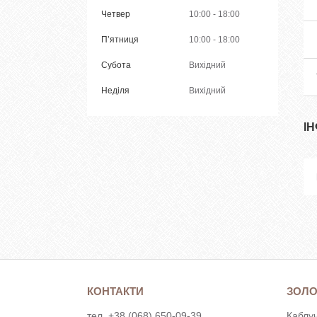
Четвер
10:00
18:00
Пʼятниця
10:00
18:00
Субота
Вихідний
Неділя
Вихідний
І
КОНТАКТИ
ЗОЛО
тел. +38 (068) 650-09-39
Каблуч