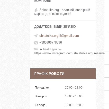
Shkatulka.org - великий ювелірний
маркет для всієї родини!
shkatulka.org.8@gmail.com
+380996778896
🔥𝕀𝕟𝕤𝕥𝕒𝕘𝕣𝕒𝕞
https://www.instagram.com/shkatulka.org_reserve
ГРАФІК РОБОТИ
Понеділок
10:00
18:00
Вівторок
10:00
18:00
Середа
10:00
18:00