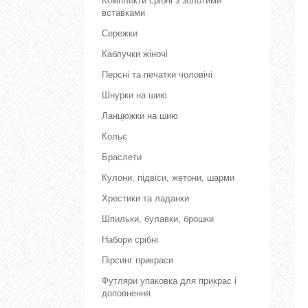
Комплекти срібні з золотими
вставками
Сережки
Каблучки жіночі
Персні та печатки чоловічі
Шнурки на шию
Ланцюжки на шию
Кольє
Браслети
Кулони, підвіси, жетони, шарми
Хрестики та ладанки
Шпильки, булавки, брошки
Набори срібні
Пірсинг прикраси
Футляри упаковка для прикрас і
доповнення