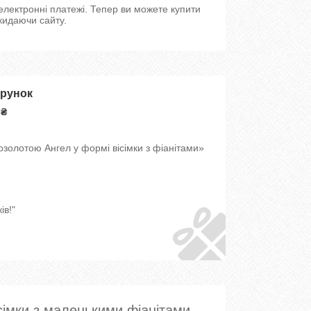
 електронні платежі. Тепер ви можете купити
кидаючи сайту.
арунок
 ₴
озолотою Ангел у формі вісімки з фіанітами»
ів!"
ісімки з маленькими фіанітами