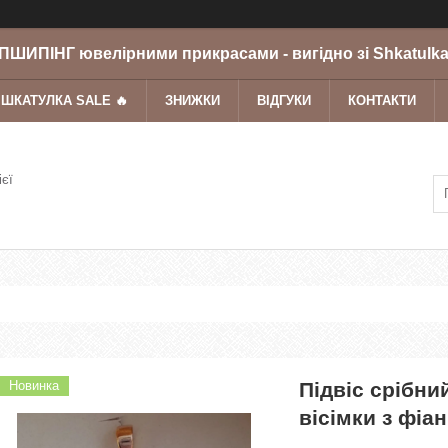
ШИПІНГ ювелірними прикрасами - вигідно зі Shkatulka
 ШКАТУЛКА SALE 🔥
ЗНИЖКИ
ВІДГУКИ
КОНТАКТИ
ієї
Новинка
Підвіс срібни
вісімки з фіа