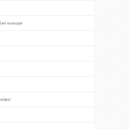
ізні кольори
а/феї