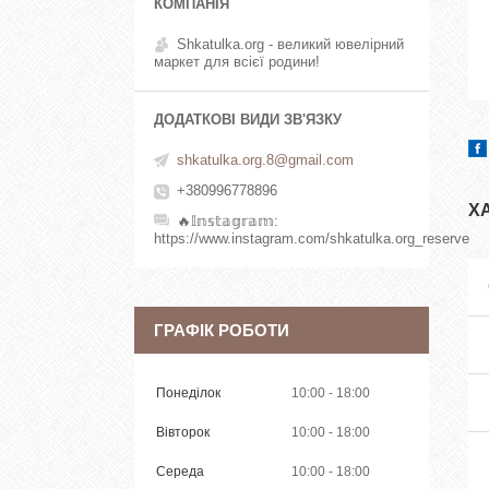
Shkatulka.org - великий ювелірний
маркет для всієї родини!
shkatulka.org.8@gmail.com
+380996778896
Х
🔥𝕀𝕟𝕤𝕥𝕒𝕘𝕣𝕒𝕞
https://www.instagram.com/shkatulka.org_reserve
ГРАФІК РОБОТИ
Понеділок
10:00
18:00
Вівторок
10:00
18:00
Середа
10:00
18:00