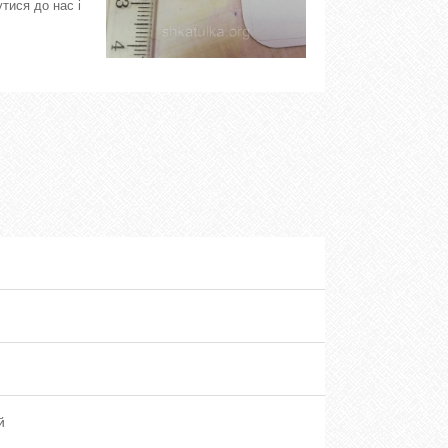
тися до нас і
й