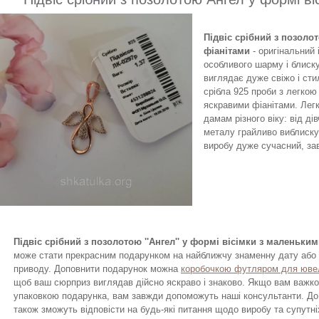
Підвіс срібний з позолот
фіанітами
- оригінальний 
особливого шарму і блиск
виглядає дуже свіжо і ст
срібла 925 проби з легкою
яскравими фіанітами. Лег
дамам різного віку: від ді
металу грайливо виблискує
виробу дуже сучасний, завд
Підвіс срібний з позолотою ''Ангел'' у формі вісімки з маленьки
може стати прекрасним подарунком на найближчу знаменну дату або 
приводу. Доповнити подарунок можна
коробочкою футляром для ювел
щоб ваш сюрприз виглядав дійсно яскраво і знаково. Якщо вам важко
упаковкою подарунка, вам завжди допоможуть наші консультанти. До 
також зможуть відповісти на будь-які питання щодо виробу та супутні