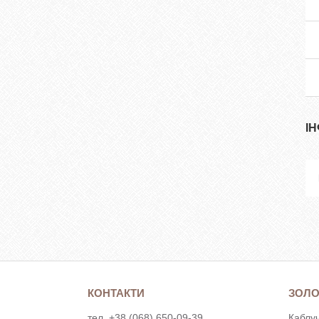
І
КОНТАКТИ
ЗОЛО
тел. +38 (068) 650-09-39
Каблуч