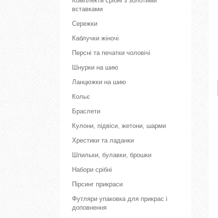
Комплекти срібні з золотими
вставками
Сережки
Каблучки жіночі
Персні та печатки чоловічі
Шнурки на шию
Ланцюжки на шию
Кольє
Браслети
Кулони, підвіси, жетони, шарми
Хрестики та ладанки
Шпильки, булавки, брошки
Набори срібні
Пірсинг прикраси
Футляри упаковка для прикрас і
доповнення