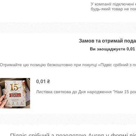
У компанії підключені
будь-який товар не по
Замов та отримай под
Ви заощаджуєте 0,01
Отримайте цю позицію безкоштовно при покупці «Підвіс срібний з п
0,01 ₴
Листівка святкова до Дня народження "Нам 15 рок
Підвіс срібний з позолотою Ангел у формі в