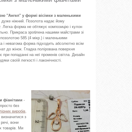
ою ''Ангел'' у формі вісімки з маленькими
і дуже ніжний. Позолота надає йому
у. Легка форма не обтяжує композицію і кулон
ильно. Прикраса зроблена нашими майстрами зі
 позолотою 585 (4 мікр.) і маленькими
ка і невагома форма підходить абсолютно всім
вчат до жінок. Гладка полірована поверхня
 при попаданні на неї променів світла. Дизайн
яки своїй легкості і лаконічності.
ми фіанітами
-
просто без
ірних виробів,
 визначитися з
речі, вони
х товарів. Ми