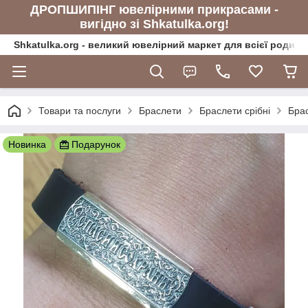
ДРОПШИПІНГ ювелірними прикрасами -
вигідно зі Shkatulka.org!
Shkatulka.org - великий ювелірний маркет для всієї родини
Товари та послуги
Браслети
Браслети срібні
Брас
Новинка
Подарунок