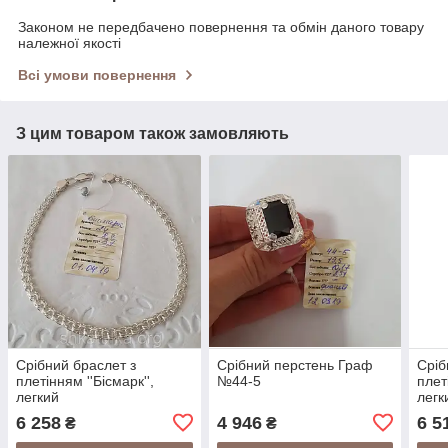
Законом не передбачено повернення та обмін даного товару
належної якості
Всі умови повернення
З цим товаром також замовляють
Срібний браслет з
Срібний перстень Граф
Сріб
плетінням ''Бісмарк'',
№44-5
плет
легкий
легк
6 258
4 946
6 5
₴
₴