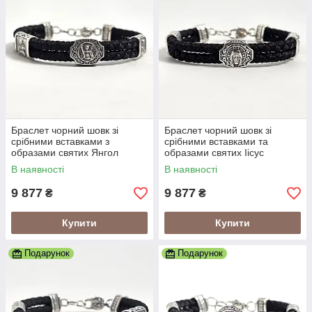
Браслет чорний шовк зі
Браслет чорний шовк зі
срібними вставками з
срібними вставками та
образами святих Янгол
образами святих Іісус
Охоронець
Христос
В наявності
В наявності
9 877
9 877
₴
₴
Купити
Купити
Подарунок
Подарунок