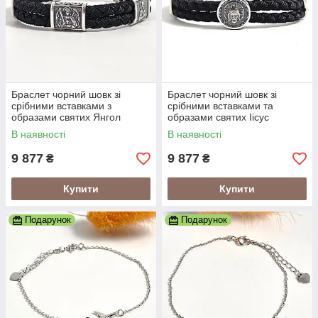
Браслет чорний шовк зі
Браслет чорний шовк зі
срібними вставками з
срібними вставками та
образами святих Янгол
образами святих Іісус
Охоронець
Христос
В наявності
В наявності
9 877
9 877
₴
₴
Купити
Купити
Подарунок
Подарунок