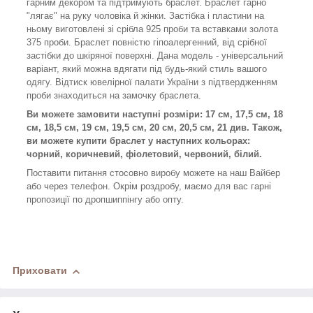
гарним декором та підтримують браслет. Браслет гарно
"лягає" на руку чоловіка й жінки. Застібка і пластини на
ньому виготовлені зі срібла 925 проби та вставками золота
375 проби. Браслет повністю гіпоалергенний, від срібної
застібки до шкіряної поверхні. Дана модель - універсальний
варіант, який можна вдягати під будь-який стиль вашого
одягу. Відтиск ювелірної палати України з підтвердженням
проби знаходиться на замочку браслета.
Ви можете замовити наступні розміри: 17 см, 17,5 см, 18
см, 18,5 см, 19 см, 19,5 см, 20 см, 20,5 см, 21 див. Також,
ви можете купити браслет у наступних кольорах:
чорний, коричневий, фіолетовий, червоний, білий.
Поставити питання стосовно виробу можете на наш Вайбер
або через телефон. Окрім роздробу, маємо для вас гарні
пропозиції по дропшиппінгу або опту.
Приховати