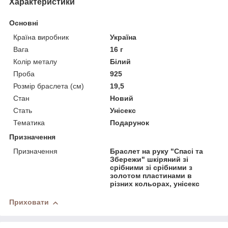
Характеристики
Основні
Країна виробник
Україна
Вага
16 г
Колір металу
Білий
Проба
925
Розмір браслета (см)
19,5
Стан
Новий
Стать
Унісекс
Тематика
Подарунок
Призначення
Призначення
Браслет на руку "Спасі та
Збережи" шкіряний зі
срібними зі срібними з
золотом пластинами в
різних кольорах, унісекс
Приховати