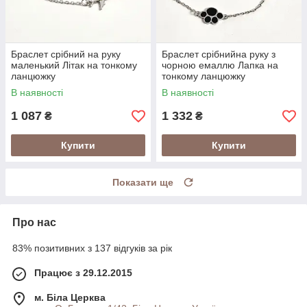
Браслет срібний на руку
Браслет срібнийна руку з
маленький Літак на тонкому
чорною емаллю Лапка на
ланцюжку
тонкому ланцюжку
В наявності
В наявності
1 087
1 332
₴
₴
Купити
Купити
Показати ще
Про нас
83% позитивних з 137 відгуків за рік
Працює з 29.12.2015
м. Біла Церква