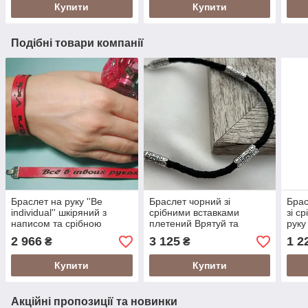
Купити
Купити
Подібні товари компанії
Браслет на руку ''Be
Браслет чорний зі
Брас
individual'' шкіряний з
срібними вставками
зі с
написом та срібною
плетений Врятуй та
руку
застібкою в різних
Збережи на руку
2 966
3 125
1 2
₴
₴
кольорах
Купити
Купити
Акційні пропозиції та новинки