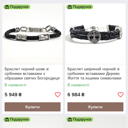
Подарунок
Подарунок
Браслет чорний шовк зі
Браслет шкіряний чорний зі
срібними вставками з
срібними вставками Дерево
образами святих Богородиця
Життя та іншими символами
та Спаситель
В наявності
В наявності
5 949
6 984
₴
₴
Купити
Купити
Подарунок
Подарунок