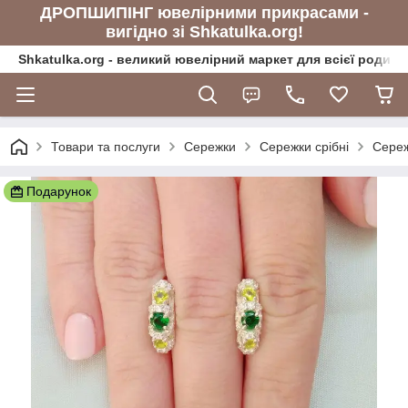
ДРОПШИПІНГ ювелірними прикрасами -
вигідно зі Shkatulka.org!
Shkatulka.org - великий ювелірний маркет для всієї родини
Товари та послуги
Сережки
Сережки срібні
Сереж
Подарунок