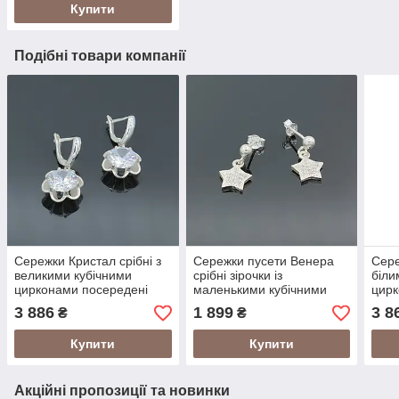
Купити
Подібні товари компанії
Сережки Кристал срібні з
Сережки пусети Венера
Сере
великими кубічними
срібні зірочки із
біли
цирконами посередені
маленькими кубічними
цирк
цирконами
3 886
1 899
3 8
₴
₴
Купити
Купити
Акційні пропозиції та новинки