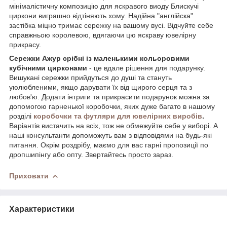
мінімалістичну композицію для яскравого виоду Блискучі
циркони виграшно відтіняють хому. Надійна "англійска"
застібка міцно тримає сережку на вашому вусі. Відчуйте себе
справжньою королевою, вдягаючи цю яскраву ювелірну
прикрасу.
Сережки Ажур срібні із маленькими кольоровими
кубічними цирконами
- це вдале рішення для подарунку.
Вишукані сережки прийдуться до душі та стануть
уюлюбленими, якщо дарувати їх від щирого серця та з
любов'ю. Додати інтриги та прикрасити подарунок можна за
допомогою гарненької коробочки, яких дуже багато в нашому
розділі
коробочки та футляри для ювелірних виробів
.
Варіантів вистачить на всіх, тож не обмежуйте себе у виборі. А
наші консультанти допоможуть вам з відповідями на будь-які
питання. Окрім роздрібу, маємо для вас гарні пропозиції по
дропшипінгу або опту. Звертайтесь просто зараз.
Приховати
Характеристики