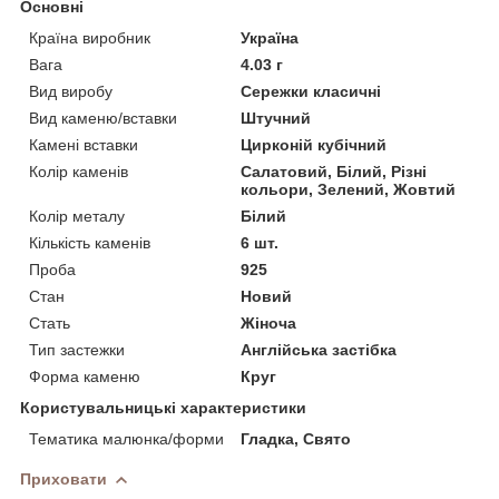
Основні
Країна виробник
Україна
Вага
4.03 г
Вид виробу
Сережки класичні
Вид каменю/вставки
Штучний
Камені вставки
Цирконій кубічний
Колір каменів
Салатовий, Білий, Різні
кольори, Зелений, Жовтий
Колір металу
Білий
Кількість каменів
6 шт.
Проба
925
Стан
Новий
Стать
Жіноча
Тип застежки
Англійська застібка
Форма каменю
Круг
Користувальницькі характеристики
Тематика малюнка/форми
Гладка, Свято
Приховати