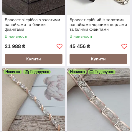
Браслет зі срібла з золотими
Браслет срібний із золотими
напайками та білими
напайками чорними перлами
фіанітами
та білими фіанітами
В наявності
В наявності
21 988
45 456
₴
₴
Купити
Купити
Новинка
Подарунок
Новинка
Подарунок