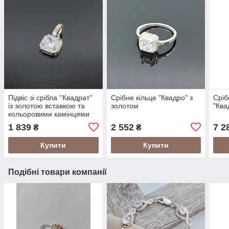
Підвіс зі срібла ''Квадрат''
Срібне кільце "Квадро" з
Сріб
із золотою вставкою та
золотом
"Ква
кольоровими камінцями
різного розміру
1 839
2 552
7 2
₴
₴
Купити
Купити
Подібні товари компанії