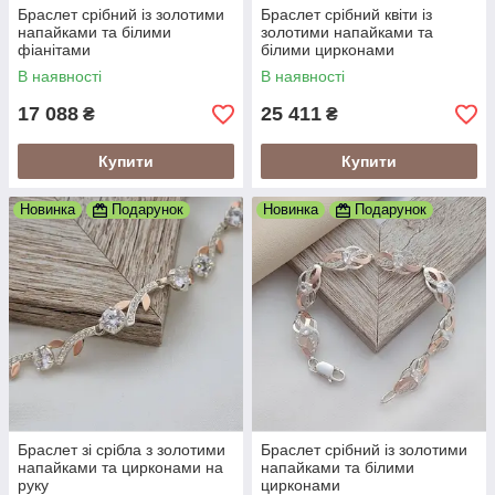
Браслет срібний із золотими
Браслет срібний квіти із
напайками та білими
золотими напайками та
фіанітами
білими цирконами
В наявності
В наявності
17 088
25 411
₴
₴
Купити
Купити
Новинка
Подарунок
Новинка
Подарунок
Браслет зі срібла з золотими
Браслет срібний із золотими
напайками та цирконами на
напайками та білими
руку
цирконами