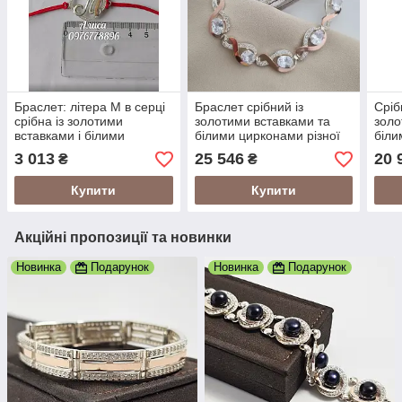
Браслет: літера М в серці
Браслет срібний із
Сріб
срібна із золотими
золотими вставками та
золо
вставками і білими
білими цирконами різної
біли
фіанітами
форми
розм
3 013
25 546
20 
₴
₴
Купити
Купити
Акційні пропозиції та новинки
Новинка
Подарунок
Новинка
Подарунок