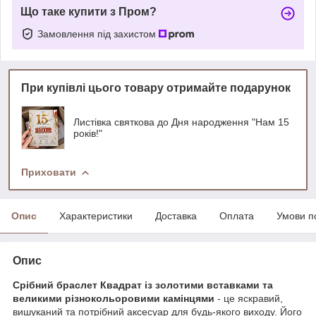
Що таке купити з Пром?
Замовлення під захистом
При купівлі цього товару отримайте подарунок
Листівка святкова до Дня народження "Нам 15
років!"
Приховати
Опис
Характеристики
Доставка
Оплата
Умови п
Опис
Срібний браслет Квадрат із золотими вставками та
великими різнокольоровими камінцями
- це яскравий,
вишуканий та потрібний аксесуар для будь-якого виходу. Його