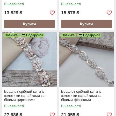
В наявності
В наявності
13 829
15 578
₴
₴
Купити
Купити
Новинка
Подарунок
Новинка
Подарунок
Браслет срібний квіти із
Браслет срібний квіти із
золотими напайками та
золотими напайками та
білими цирконами
білими фіанітами
В наявності
В наявності
27 886
21 055
₴
₴