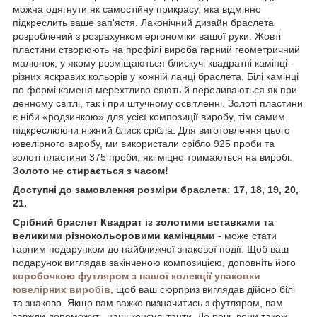
можна одягнути як самостійну прикрасу, яка відмінно
підкреслить ваше зап'ястя. Лаконічний дизайн браслета
розроблений з розрахунком ергономіки вашої руки. Жовті
пластини створюють на профілі вироба гарний геометричний
малюнок, у якому розміщаються блискучі квадратні камінці -
різних яскравих кольорів у кожній ланці браслета. Білі камінці
по формі каменя мерехтливо сяють й переливаються як при
денному світлі, так і при штучному освітленні. Золоті пластини
є ніби «родзинкою» для усієї композиції виробу, тім самим
підкреслюючи ніжний блиск срібла. Для виготовлення цього
ювелірного виробу, ми використали срібло 925 проби та
золоті пластини 375 проби, які міцно тримаються на виробі.
Золото не стирається з часом!
Доступні до замовлення розміри браслета: 17, 18, 19, 20,
21.
Срібний браслет Квадрат із золотими вставками та
великими різнокольоровими камінцями
- може стати
гарним подарунком до найближчої знакової події. Щоб ваш
подарунок виглядав закінченою композицією, доповніть його
коробочкою футляром з нашої колекції упаковки
ювелірних виробів
, щоб ваш сюрприз виглядав дійсно білі
та знаково. Якщо вам важко визначитись з футляром, вам
завжди допоможуть наші консультанти. До речі, вони також