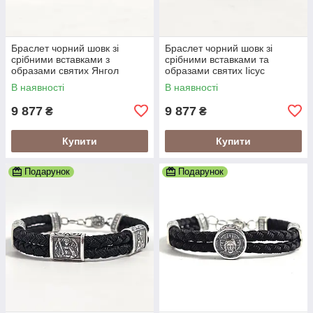
Браслет чорний шовк зі
Браслет чорний шовк зі
срібними вставками з
срібними вставками та
образами святих Янгол
образами святих Іісус
Охоронець
Христос
В наявності
В наявності
9 877
9 877
₴
₴
Купити
Купити
Подарунок
Подарунок