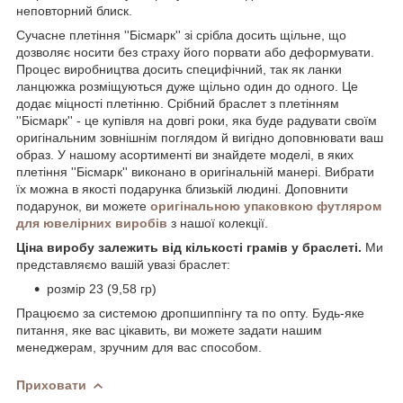
неповторний блиск.
Сучасне плетіння ''Бісмарк'' зі срібла досить щільне, що
дозволяє носити без страху його порвати або деформувати.
Процес виробництва досить специфічний, так як ланки
ланцюжка розміщуються дуже щільно один до одного. Це
додає міцності плетінню. Срібний браслет з плетінням
''Бісмарк'' - це купівля на довгі роки, яка буде радувати своїм
оригінальним зовнішнім поглядом й вигідно доповнювати ваш
образ. У нашому асортименті ви знайдете моделі, в яких
плетіння ''Бісмарк'' виконано в оригінальній манері. Вибрати
їх можна в якості подарунка близькій людині. Доповнити
подарунок, ви можете
оригінальною упаковкою футляром
для ювелірних виробів
з нашої колекції.
Ціна виробу залежить від кількості грамів у браслеті.
Ми
представляємо вашій увазі браслет:
розмір 23 (9,58 гр)
Працюємо за системою дропшиппінгу та по опту. Будь-яке
питання, яке вас цікавить, ви можете задати нашим
менеджерам, зручним для вас способом.
Приховати