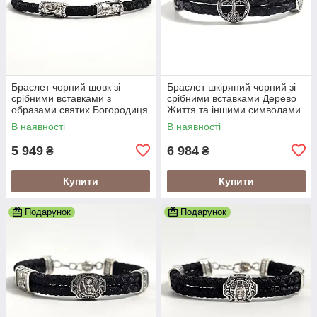
Браслет чорний шовк зі
Браслет шкіряний чорний зі
срібними вставками з
срібними вставками Дерево
образами святих Богородиця
Життя та іншими символами
та Спаситель
В наявності
В наявності
5 949
6 984
₴
₴
Купити
Купити
Подарунок
Подарунок