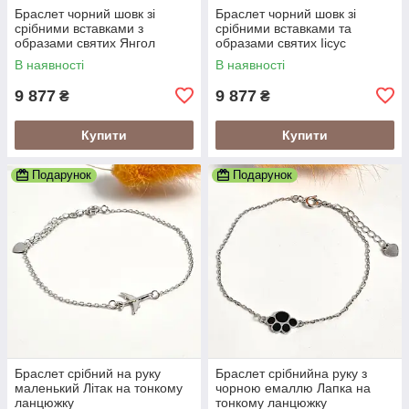
Браслет чорний шовк зі
Браслет чорний шовк зі
срібними вставками з
срібними вставками та
образами святих Янгол
образами святих Іісус
Охоронець
Христос
В наявності
В наявності
9 877
9 877
₴
₴
Купити
Купити
Подарунок
Подарунок
Браслет срібний на руку
Браслет срібнийна руку з
маленький Літак на тонкому
чорною емаллю Лапка на
ланцюжку
тонкому ланцюжку