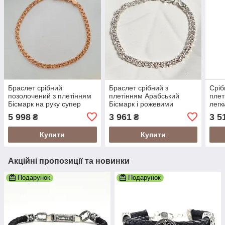
Браслет срібний
Браслет срібний з
Сріб
позолочений з плетінням
плетінням Арабський
плет
Бісмарк на руку супер
Бісмарк і рожевими
легк
легкий 21.5см
фіанітами супер легкий 19
5 998
3 961
3 5
₴
₴
см
Купити
Купити
Акційні пропозиції та новинки
Подарунок
Подарунок