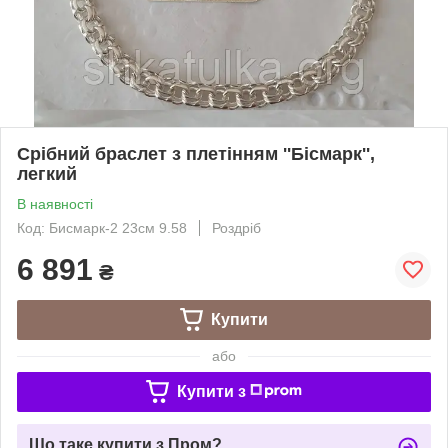
Срібний браслет з плетінням ''Бісмарк'',
легкий
В наявності
Код: Бисмарк-2 23см 9.58
Роздріб
6 891
₴
Купити
або
Купити з
Що таке купити з Пром?