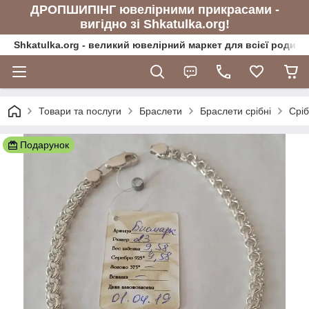
ДРОПШИПІНГ ювелірними прикрасами -
вигідно зі Shkatulka.org!
Shkatulka.org - великий ювелірний маркет для всієї родини
Товари та послуги
Браслети
Браслети срібні
Сріб
Подарунок