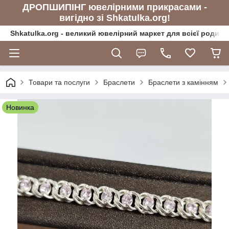
ДРОПШИПІНГ ювелірними прикрасами -
вигідно зі Shkatulka.org!
Shkatulka.org - великий ювелірний маркет для всієї родини
Товари та послуги
Браслети
Браслети з камінням
Новинка