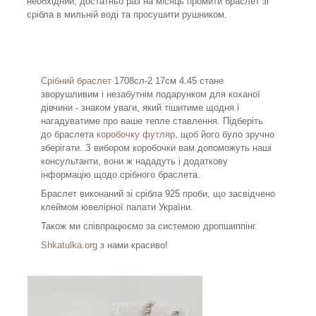
необхідний, достатньо раз на місяць промити браслет зі
срібла в мильній воді та просушити рушником.
Срібний браслет
1708сл-2 17см 4.45 стане
зворушливим і незабутнім подарунком для коханої
дівчини - знаком уваги, який тішитиме щодня і
нагадуватиме про ваше тепле ставлення. Підберіть
до браслета
коробочку футляр
, щоб його було зручно
зберігати. З вибором коробочки вам допоможуть наші
консультанти, вони ж нададуть і додаткову
інформацію щодо срібного браслета.
Браслет виконаний зі срібла 925 проби, що засвідчено
клеймом ювелірної палати України.
Також ми співпрацюємо за системою дропшиппінг.
Shkatulka.org
з нами красиво!