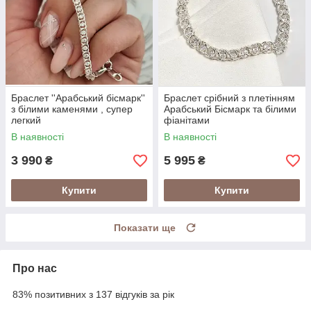
Браслет ''Арабський бісмарк''
Браслет срібний з плетінням
з білими каменями , супер
Арабський Бісмарк та білими
легкий
фіанітами
В наявності
В наявності
3 990
5 995
₴
₴
Купити
Купити
Показати ще
Про нас
83% позитивних з 137 відгуків за рік