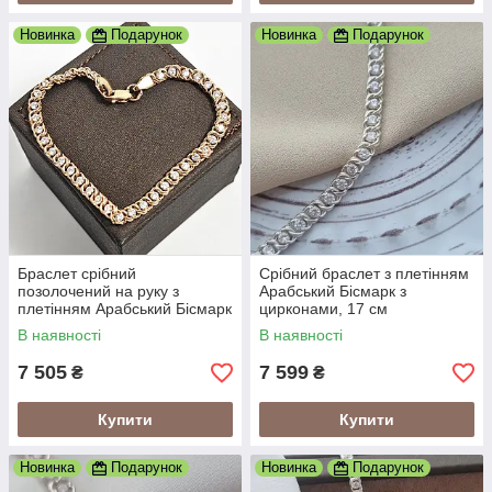
Новинка
Подарунок
Новинка
Подарунок
Браслет срібний
Срібний браслет з плетінням
позолочений на руку з
Арабський Бісмарк з
плетінням Арабський Бісмарк
цирконами, 17 см
і фіанітами
В наявності
В наявності
7 505
7 599
₴
₴
Купити
Купити
Новинка
Подарунок
Новинка
Подарунок