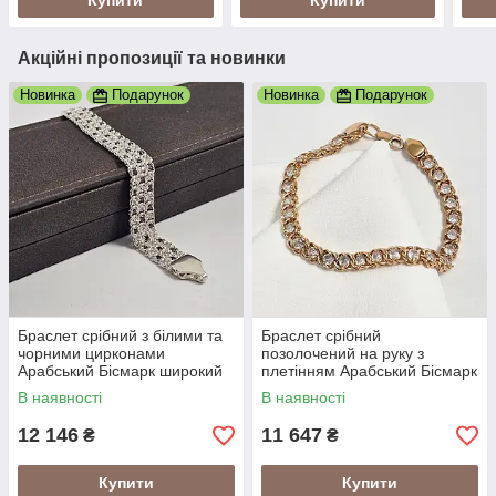
Купити
Купити
Акційні пропозиції та новинки
Новинка
Подарунок
Новинка
Подарунок
Браслет срібний з білими та
Браслет срібний
чорними цирконами
позолочений на руку з
Арабський Бісмарк широкий
плетінням Арабський Бісмарк
супер легкий 18 см
і цирконами
В наявності
В наявності
12 146
11 647
₴
₴
Купити
Купити