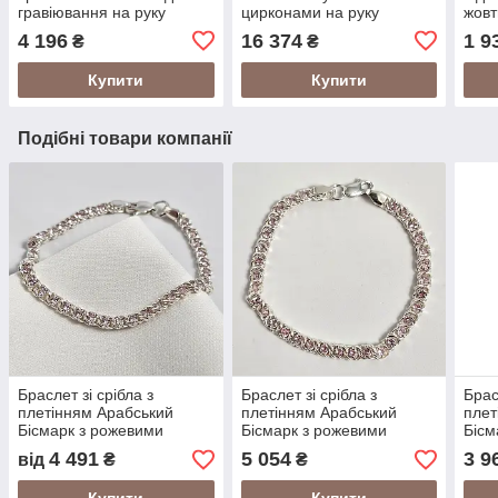
гравіювання на руку
цирконами на руку
жовт
фіан
4 196
16 374
1 9
₴
₴
Купити
Купити
Подібні товари компанії
Браслет зі срібла з
Браслет зі срібла з
Брас
плетінням Арабський
плетінням Арабський
плет
Бісмарк з рожевими
Бісмарк з рожевими
Бісм
цирконами 16,5 см
цирконами легкий 16 см
фіан
4 491
5 054
3 9
від
₴
₴
см