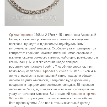
Срібний браслет
1708сл-2 17см 4.45 з плетінням Арабський
Бісмарк і сяючими рожевими цирконами - це вишукана
прикраса, що здатна підкреслити індивідуальність і
витонченість своєї власниці. Особливу увагу привертає гра
контрастів: класичне, об'ємне плетіння немов обрамлене
ніжними іскрами рожевого каміння, майстерно розміщеного в
кожній ланці. Їхнє м'яке світіння надає прикрасі
романтичного настрою і робить її особливо виразною при
вечірньому освітленні.
Браслет зі срібла
1708сл-2 17см 4.45
легко впишеться в повсякденний стиль, надаючи образу
легкого акценту жіночності, і водночас буде доречний у
поєднанні з нарядом для особливих випадків. Він красиво
лягає на зап'ястя, підкреслюючи його лінію і привертаючи
увагу витонченим блиском. Виготовлений
браслет зі срібла
925 проби
, тому він довго залишатиметься таким ніби ви
його щойно купили. Але все ж таки мінімальний догляд