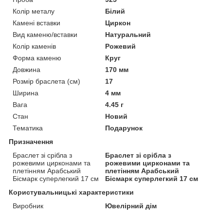
Колір металу
Білий
Камені вставки
Циркон
Вид каменю/вставки
Натуральний
Колір каменів
Рожевий
Форма каменю
Круг
Довжина
170 мм
Розмір браслета (см)
17
Ширина
4 мм
Вага
4.45 г
Стан
Новий
Тематика
Подарунок
Призначення
Браслет зі срібла з
Браслет зі срібла з
рожевими цирконами та
рожевими цирконами та
плетінням Арабський
плетінням Арабський
Бісмарк суперлегкий 17 см
Бісмарк суперлегкий 17 см
Користувальницькі характеристики
Виробник
Ювелірний дім