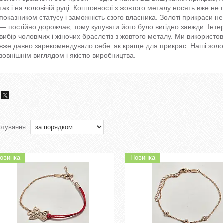
так і на чоловічій руці. Коштовності з жовтого металу носять вже не о
показником статусу і заможність свого власника. Золоті прикраси н
— постійно дорожчає, тому купувати його було вигідно завжди. Ін
вибір чоловічих і жіночих браслетів з жовтого металу. Ми використов
вже давно зарекомендувало себе, як краще для прикрас. Наші золо
зовнішнім виглядом і якістю виробництва.
овинка
Новинка