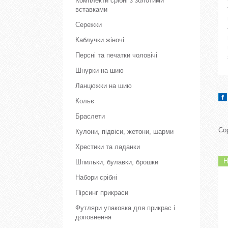
Комплекти срібні з золотими
вставками
Сережки
Каблучки жіночі
Персні та печатки чоловічі
Шнурки на шию
Ланцюжки на шию
Кольє
Браслети
Кулони, підвіси, жетони, шарми
Хрестики та ладанки
Н
Шпильки, булавки, брошки
Набори срібні
Пірсинг прикраси
Футляри упаковка для прикрас і
доповнення