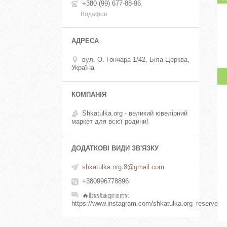
+380 (99) 677-88-96
Водафон
вул. О. Гончара 1/42, Біла Церква,
Україна
Shkatulka.org - великий ювелірний
маркет для всієї родини!
shkatulka.org.8@gmail.com
+380996778896
🔥𝕀𝕟𝕤𝕥𝕒𝕘𝕣𝕒𝕞
https://www.instagram.com/shkatulka.org_reserve