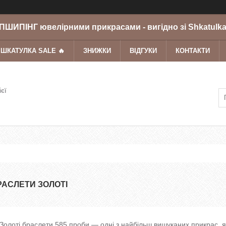
ШИПІНГ ювелірними прикрасами - вигідно зі Shkatulka
 ШКАТУЛКА SALE 🔥
ЗНИЖКИ
ВІДГУКИ
КОНТАКТИ
ієї
РАСЛЕТИ ЗОЛОТІ
Золоті браслети 585 проби — одні з найбільш вишуканих прикрас, я