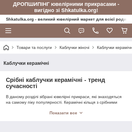
ДРОПШИПІНГ ювелірними прикрасами -
вигідно зі Shkatulka.org!
Shkatulka.org - великий ювелірний маркет для всієї родини
Товари та послуги
Каблучки жіночі
Каблучки керамічн
Каблучки керамічні
Срібні каблучки керамічні - тренд
сучасності
В даному розділі зібрані ювелірні прикраси, які знаходяться
на самому піку популярності. Керамічні кільця з срібними
вставками і камінням зараз в тренді і спаду цієї тенденції
Показати все
поки що не передбачається. Ми зібрали багато моделей,
виконаних в чорних і білих кольорах, щоб ви змогли підібрати
саме те, що вам підійде найбільше. Товар доступний для
замовлення в різних кількостях, і ми готові до співпраці з