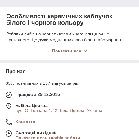
Особливості керамічних каблучок
білого і чорного кольору
Роблячи вибір на користь керамічного кільця ви не
прогадаєте. Це дуже модна прикраса білого або чорного
кольору, дизайн у таких срібних виробів дуже сучасний і
Показати все
оригінальний. Однак, купуючи таку річ, варто пам'ятати, що
основний матеріал (кераміка) крихкий і не виносить
механічних пошкоджень. Звертайтеся дбайливо з такою
прикрасою. Ми рекомендуємо знімати кільце з срібною
Про нас
вставкою і перед каменем:
83% позитивних з 137 відгуків за рік
миттям рук;
роботами по будинку;
Працює з 29.12.2015
приготуванням їжі і так далі.
м. Біла Церква
Багато прикраси зберігають на спеціальних підставках.
вул. О. Гончара 1/42, Біла Церква, Україна
Каблучка з кераміки, білого або чорного кольору, краще
тримати в його рідній коробці, щоб вона випадково не впало і
Контакти
не розбилося.
Сьогодні вихідний
Керамічні срібні каблучки з камінням
Показати весь графік роботи